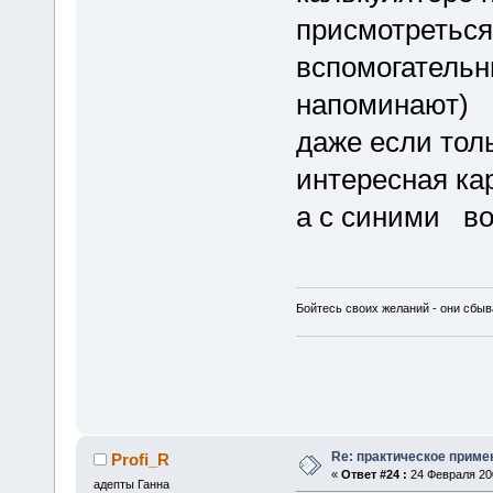
присмотреться 
вспомогательн
напоминают)
даже если тол
интересная ка
а с синими в
Бойтесь своих желаний - они сбыв
Re: практическое приме
Profi_R
«
Ответ #24 :
24 Февраля 200
адепты Ганна