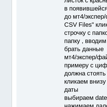
листок с красн
в появившейся
до мт4/экспер
CSV Files" кл
строчку с папк
папку , вводим
брать данные 
мт4/экспер/ф
примеру с циф
должна стоять
кликаем внизу
даты
выбираем date 
нажимаем дал