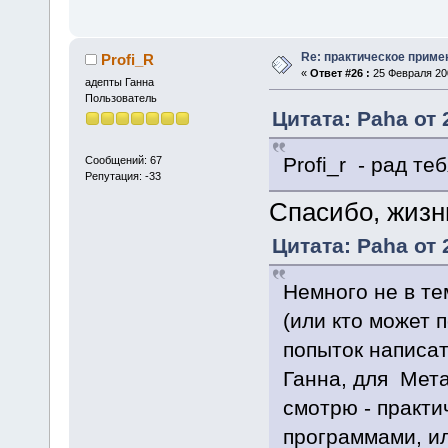
Re: практическое приме
Profi_R
«
Ответ #26 :
25 Февраля 200
адепты Ганна
Пользователь
Цитата: Paha от 
Profi_r - рад те
Сообщений: 67
Репутация: -33
Спасибо, жизн
Цитата: Paha от 
Немного не в тем
(или кто может 
попыток написат
Ганна, для Мета
смотрю - практи
программами, ил