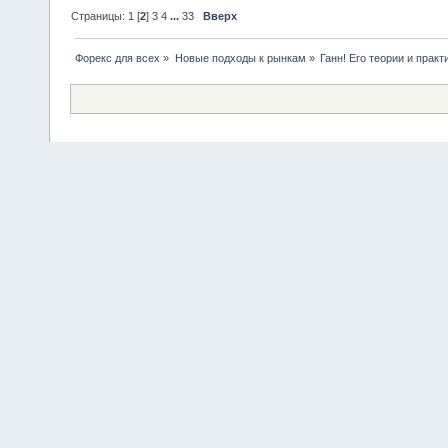
Страницы:
1
[
2
]
3
4
...
33
Вверх
Форекс для всех
»
Новые подходы к рынкам
»
Ганн! Его теории и практ