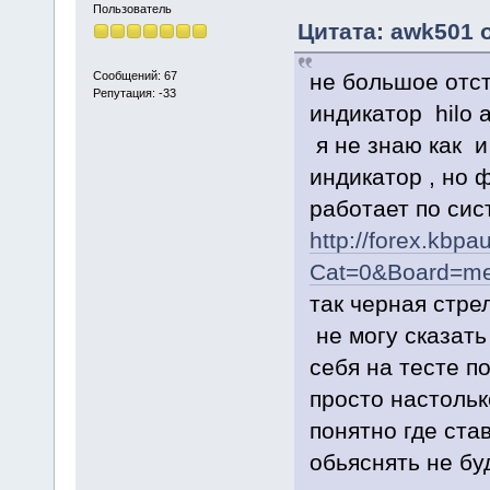
Пользователь
Цитата: awk501 о
не большое отс
Сообщений: 67
Репутация: -33
индикатор hilo ac
я не знаю как и
индикатор , но
работает по си
http://forex.kbpa
Cat=0&Board=me
так черная стрел
не могу сказать
себя на тесте п
просто настольк
понятно где ста
обьяснять не бу