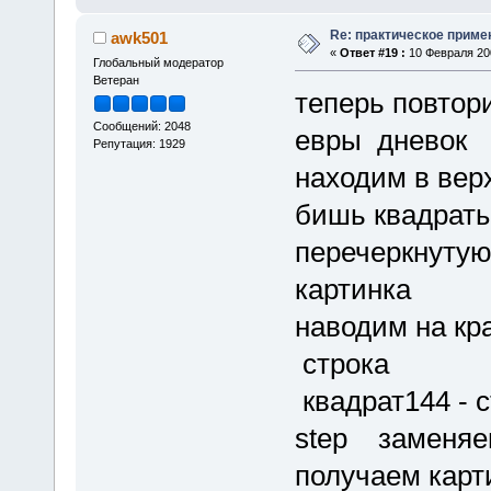
Re: практическое приме
awk501
«
Ответ #19 :
10 Февраля 200
Глобальный модератор
Ветеран
теперь повтор
Сообщений: 2048
евры дневок
Репутация: 1929
находим в вер
бишь квадраты
перечеркнутую
картинка
наводим на кр
строка
квадрат144 - с
step заменяем
получаем карт