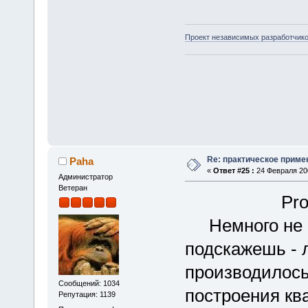
Проект независимых разработчик
Re: практическое приме
Paha
«
Ответ #25 :
24 Февраля 200
Администратор
Ветеран
Profi_r - 
Немного не в 
подскажешь - л
производилось
Сообщений: 1034
построения кв
Репутация: 1139