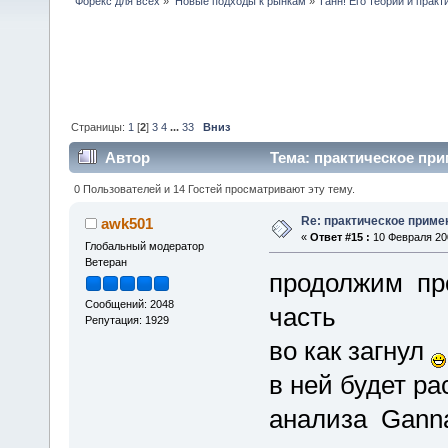
Форекс для всех
»
Новые подходы к рынкам
»
Ганн! Его теории и практ
Страницы:
1
[
2
]
3
4
...
33
Вниз
Автор
Тема: практическое при
0 Пользователей и 14 Гостей просматривают эту тему.
Re: практическое приме
awk501
«
Ответ #15 :
10 Февраля 200
Глобальный модератор
Ветеран
продолжим про
Сообщений: 2048
часть
Репутация: 1929
во как загнул
в ней будет р
анализа Gannal