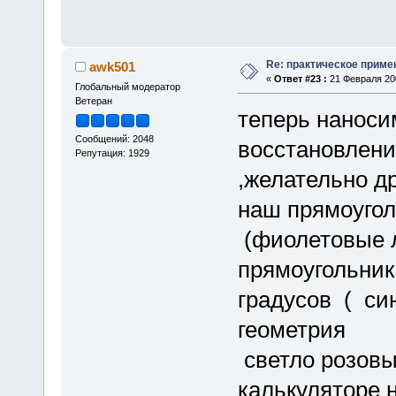
Re: практическое приме
awk501
«
Ответ #23 :
21 Февраля 200
Глобальный модератор
Ветеран
теперь наноси
Сообщений: 2048
восстановлени
Репутация: 1929
,желательно д
наш прямоугол
(фиолетовые л
прямоугольник
градусов ( с
геометрия
светло розовы
калькуляторе н