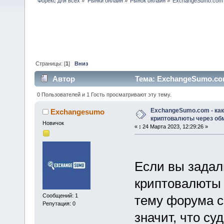
Форекс для всех
»
Рынки онлайн
»
Рынок онлайн
»
ExchangeSumo.com -
Страницы: [
1
]
Вниз
Автор
Тема: ExchangeSumo.co
(Прочитано 26902 раз)
0 Пользователей и 1 Гость просматривают эту тему.
ExchangeSumo.com - как
Exchangesumo
криптовалюты через об
Новичок
«
:
24 Марта 2023, 12:29:26 »
Если вы задали
криптовалюты 
Сообщений: 1
тему форума 
Репутация: 0
значит, что су