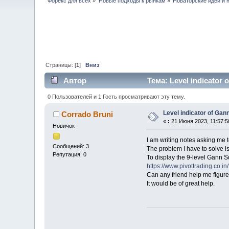
Форекс для всех
»
Новые подходы к рынкам
»
Новаторские идеи и 
Страницы: [
1
]
Вниз
Автор
Тема: Level indicator 
0 Пользователей и 1 Гость просматривают эту тему.
Level indicator of Gan
Corrado Bruni
«
:
21 Июня 2023, 11:57:5
Новичок
I am writing notes asking me t
Сообщений: 3
The problem I have to solve is 
Репутация: 0
To display the 9-level Gann Sq
https://www.pivottrading.co.in/
Can any friend help me figure
It would be of great help.