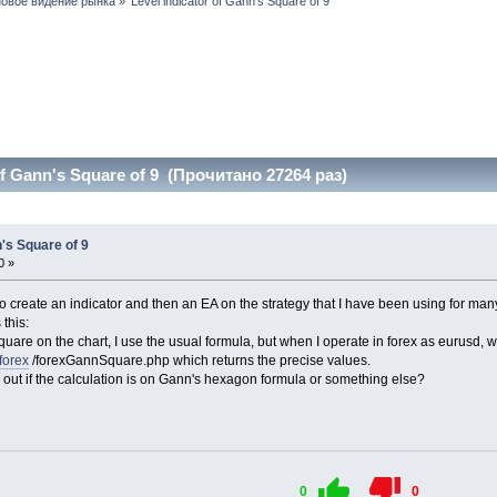
новое видение рынка
»
Level indicator of Gann's Square of 9   
of Gann's Square of 9 (Прочитано 27264 раз)
n's Square of 9
0 »
o create an indicator and then an EA on the strategy that I have been using for man
this:
uare on the chart, I use the usual formula, but when I operate in forex as eurusd, w
forex
/forexGannSquare.php which returns the precise values.
 out if the calculation is on Gann's hexagon formula or something else?
0
0