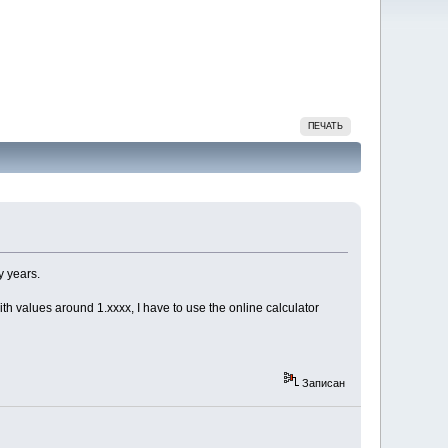
ПЕЧАТЬ
y years.
ith values around 1.xxxx, I have to use the online calculator
Записан