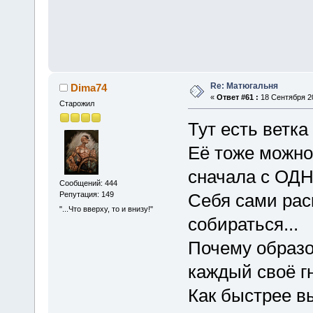
Re: Матюгальня
Dima74
«
Ответ #61 :
18 Сентября 20
Старожил
Тут есть ветк
Её тоже можно
сначала с О
Сообщений: 444
Репутация: 149
Себя сами раск
"...Что вверху, то и внизу!"
собираться...
Почему образо
каждый своё гн
Как быстрее вы