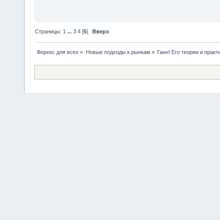
Страницы:
1
...
3
4
[
5
]
Вверх
Форекс для всех
»
Новые подходы к рынкам
»
Ганн! Его теории и практ