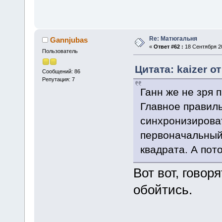
Re: Матюгальня
Gannjubas
«
Ответ #62 :
18 Сентября 20
Пользователь
Цитата: kaizer о
Сообщений: 86
Репутация: 7
Ганн же не зря 
Главное правиль
синхронизироват
первоначальный
квадрата. А пот
Вот вот, говор
обойтись.