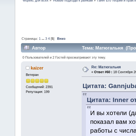
Форекс для всех
»
Новые подходы к рынкам
»
Ганн! Его теории и практ
Страницы:
1
...
3
4
[
5
]
Вниз
Автор
Тема: Матюгальня (Проч
0 Пользователей и 2 Гостей просматривают эту тему.
Re: Матюгальня
kaizer
«
Ответ #60 :
18 Сентября 20
Ветеран
Цитата: Gannjuba
Сообщений: 2391
Репутация: 199
Цитата: Inner о
И вы хотели (д
показал вам хо
работы с числ