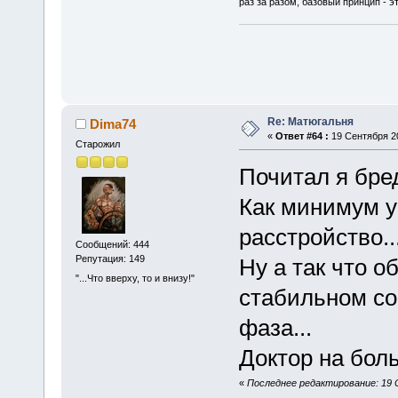
раз за разом, базовый принцип - эт
Re: Матюгальня
Dima74
«
Ответ #64 :
19 Сентября 20
Старожил
Почитал я бре
Как минимум у
расстройство..
Сообщений: 444
Репутация: 149
Ну а так что о
"...Что вверху, то и внизу!"
стабильном со
фаза...
Доктор на боль
«
Последнее редактирование: 19 С