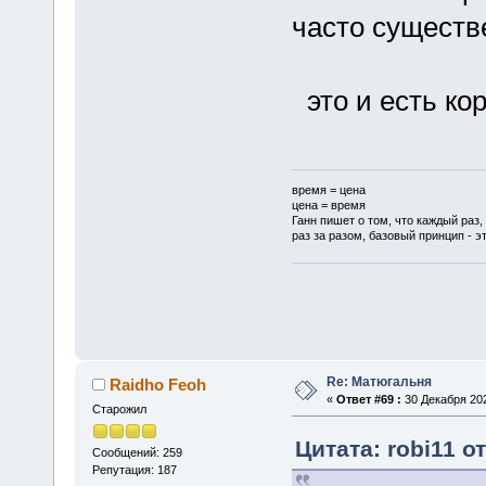
часто сущест
это и есть кор
время = цена
цена = время
Ганн пишет о том, что каждый раз,
раз за разом, базовый принцип - эт
Re: Матюгальня
Raidho Feoh
«
Ответ #69 :
30 Декабря 202
Старожил
Цитата: robi11 о
Сообщений: 259
Репутация: 187