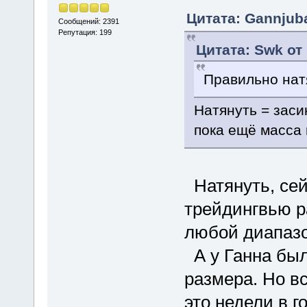
Цитата: Gannjuba
Сообщений: 2391
Репутация: 199
Цитата: Swk от 
Правильно нат
Натянуть = засин
пока ещё масса 
Натянуть, сей
трейдингвью р
любой диапазо
А у Ганна был
размера. Но вс
это недели в го