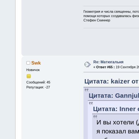
Геометрия и числа священны, пото
помощи которых создавалась физ
Стефен Скиннер
Re: Матюгальня
Swk
«
Ответ #65 :
19 Сентября 20
Новичок
Цитата: kaizer о
Сообщений: 45
Репутация: -27
Цитата: Gannju
Цитата: Inner 
И вы хотели 
я показал вам