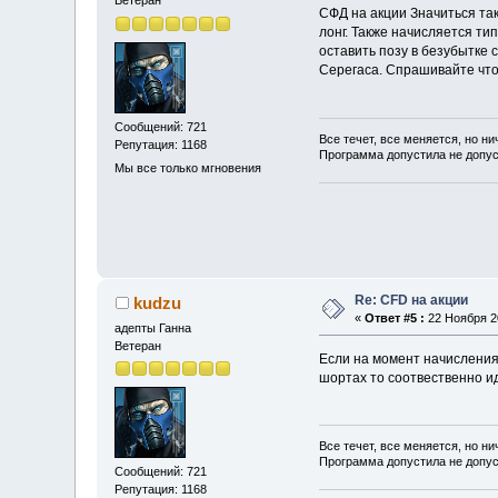
Ветеран
СФД на акции Значиться так
лонг. Также начисляется ти
оставить позу в безубытке 
Серегаса. Спрашивайте чт
Сообщений: 721
Все течет, все меняется, но ни
Репутация: 1168
Программа допустила не допу
Мы все только мгновения
Re: CFD на акции
kudzu
«
Ответ #5 :
22 Ноября 20
адепты Ганна
Ветеран
Если на момент начисления 
шортах то соотвественно ид
Все течет, все меняется, но ни
Программа допустила не допу
Сообщений: 721
Репутация: 1168