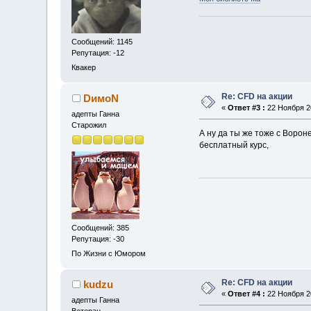
Сообщений: 1145
Репутация: -12
Квакер
Re: CFD на акции
DимоN
«
Ответ #3 :
22 Ноября 20
адепты Ганна
Старожил
А ну да ты же тоже с Ворон
бесплатный курс,
Сообщений: 385
Репутация: -30
По Жизни с Юмором
Re: CFD на акции
kudzu
«
Ответ #4 :
22 Ноября 20
адепты Ганна