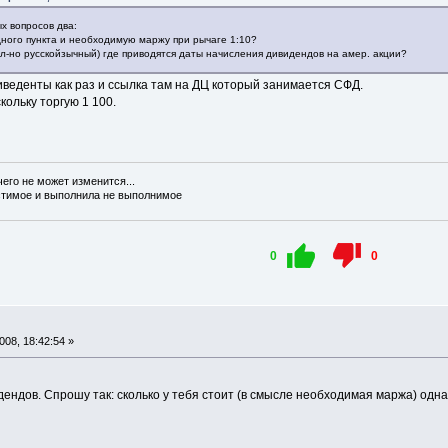
х вопросов два:
дного пункта и необходимую маржу при рычаге 1:10?
жел-но русскойзычный) где приводятся даты начисления дивидендов на амер. акции?
веденты как раз и ссылка там на ДЦ который занимается СФД.
кольку торгую 1 100.
чего не может изменится...
стимое и выполнила не выполнимое
0
0
08, 18:42:54 »
ендов. Спрошу так: сколько у тебя стоит (в смысле необходимая маржа) одна а