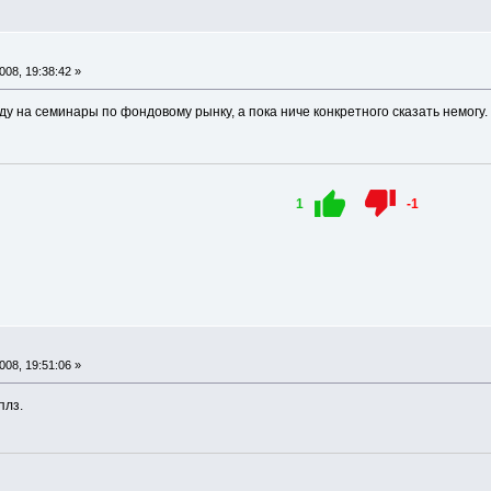
08, 19:38:42 »
ду на семинары по фондовому рынку, а пока ниче конкретного сказать немогу.
1
-1
08, 19:51:06 »
плз.