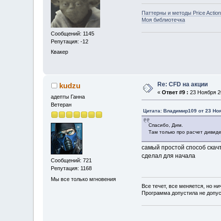
Паттерны и методы Price Action
Моя библиотечка
Сообщений: 1145
Репутация: -12
Квакер
Re: CFD на акции
kudzu
«
Ответ #9 :
23 Ноября 20
адепты Ганна
Ветеран
Цитата: Владимир109 от 23 Ноя
Спасибо, Дим.
Там только про расчет дивиден
самый простой способ скачт
сделал для начала
Сообщений: 721
Репутация: 1168
Мы все только мгновения
Все течет, все меняется, но ни
Программа допустила не допу