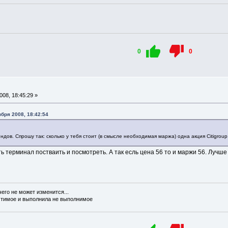
0
0
08, 18:45:29 »
бря 2008, 18:42:54
дов. Спрошу так: сколько у тебя стоит (в смысле необходимая маржа) одна акция Citigroup 
ь терминал постваить и посмотреть. А так есль цена 56 то и маржи 56. Лучше 
чего не может изменится...
стимое и выполнила не выполнимое