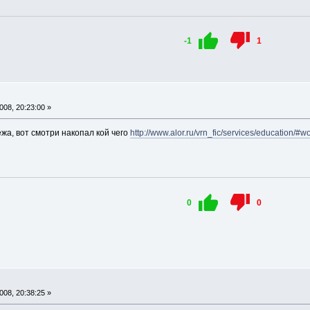
-1
1
08, 20:23:00 »
ежа, вот смотри накопал кой чего
http://www.alor.ru/vrn_fic/services/education/#w
0
0
08, 20:38:25 »