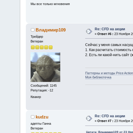
Мы все только мгновения
Re: CFD на акции
Владимир109
«
Ответ #6 :
23 Ноября 20
Трейдер
Ветеран
Сейчас у меня самых насущ
1. Как расчитать стоимость
2. Есть ли какой-нить сайт
Паттерны и методы Price Action
Моя библиотечка
Сообщений: 1145
Репутация: -12
Квакер
Re: CFD на акции
kudzu
«
Ответ #7 :
23 Ноября 20
адепты Ганна
Ветеран
Цитата: Владимир109 от 23 Ноя