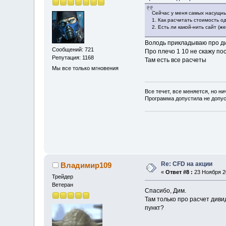
Сейчас у меня самых насущны
1. Как расчитать стоимость о
2. Есть ли какой-нить сайт (
Володь прикладываю про ди
Сообщений: 721
Про плечо 1 10 не скажу пос
Репутация: 1168
Там есть все расчеты
Мы все только мгновения
Все течет, все меняется, но ни
Программа допустила не допу
Re: CFD на акции
Владимир109
«
Ответ #8 :
23 Ноября 20
Трейдер
Ветеран
Спасибо, Дим.
Там только про расчет дивид
пункт?