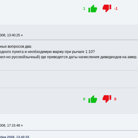
1
-1
08, 13:40:25 »
ных вопросов два:
 одного пункта и необходимую маржу при рычаге 1:10?
 (жел-но русскойзычный) где приводятся даты начисления дивидендов на амер.
0
0
08, 17:15:48 »
бря 2008, 13:40:25