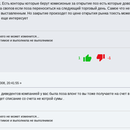
. Есть конторы которые берут комисионые за открытие поз есть которые дово
па свопов если поза переноситься на следующий торговый день. Самое что не
с выставленным. Но закрытие произодет по цене открытия рынка тоесть можеш
о еще интересует
чего не может изменится...
стимое и выполнила не выполнимое
1
-1
08, 20:41:55 »
диведентов компанией у вас была поза влонг то вы тоже получаете на счет в 
ет списание со счета не котрой сумы .
чего не может изменится...
стимое и выполнила не выполнимое