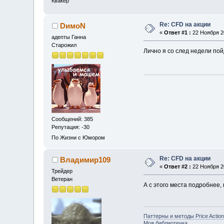
Квакер
Re: CFD на акции
DимоN
«
Ответ #1 :
22 Ноября 20
адепты Ганна
Старожил
Лично я со след недели пой
Сообщений: 385
Репутация: -30
По Жизни с Юмором
Re: CFD на акции
Владимир109
«
Ответ #2 :
22 Ноября 20
Трейдер
Ветеран
А с этого места подробнее, 
Паттерны и методы Price Action
Моя библиотечка