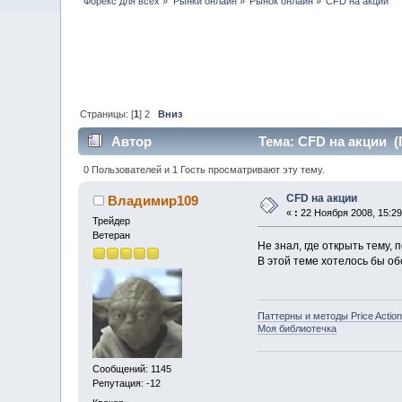
Форекс для всех
»
Рынки онлайн
»
Рынок онлайн
»
CFD на акции
Страницы: [
1
]
2
Вниз
Автор
Тема: CFD на акции (
0 Пользователей и 1 Гость просматривают эту тему.
CFD на акции
Владимир109
«
:
22 Ноября 2008, 15:29
Трейдер
Ветеран
Не знал, где открыть тему, 
В этой теме хотелось бы об
Паттерны и методы Price Action
Моя библиотечка
Сообщений: 1145
Репутация: -12