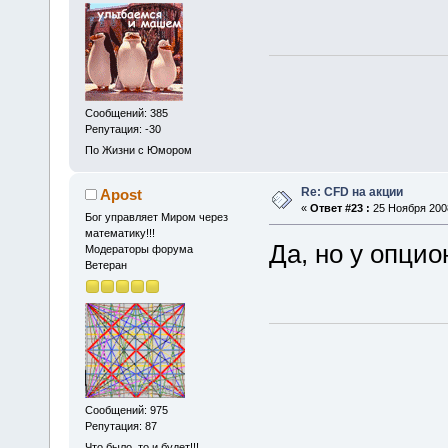
Сообщений: 385
Репутация: -30
По Жизни с Юмором
Re: CFD на акции
Apost
«
Ответ #23 :
25 Ноября 2008
Бог управляет Миром через
математику!!!
Да, но у опцио
Модераторы форума
Ветеран
Сообщений: 975
Репутация: 87
Что было, то и будет!!!