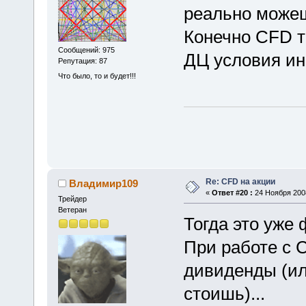
реально можеш
Конечно CFD т
Сообщений: 975
ДЦ условия ин
Репутация: 87
Что было, то и будет!!!
Re: CFD на акции
Владимир109
«
Ответ #20 :
24 Ноября 2008
Трейдер
Ветеран
Тогда это уже
При работе с 
дивиденды (ил
стоишь)...