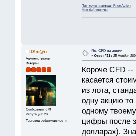
Паттерны и методы Price Action
Моя библиотечка
Re: CFD на акции
D!m@n
«
Ответ #21 :
25 Ноября 2008
Администратор
Ветеран
Короче CFD -- 
касается стоим
из лота, станд
одну акцию то 
одному твоему ц
Сообщений: 679
Репутация: 20
цифры после з
Торговец рефлексивности
долларах). Зн