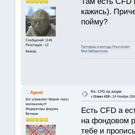
Там есть CFD 
кажись). Приче
пойму?
Сообщений: 1145
Репутация: -12
Паттерны и методы Price Action
Моя библиотечка
Квакер
Re: CFD на акции
Apost
«
Ответ #19 :
24 Ноября 2008
Бог управляет Миром через
математику!!!
Есть CFD а ес
Модераторы форума
Ветеран
на фондовом р
тебе и прописы