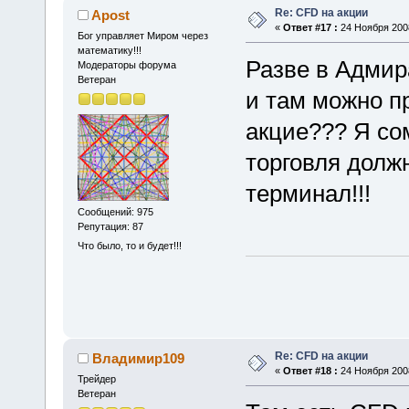
Re: CFD на акции
Apost
«
Ответ #17 :
24 Ноября 2008
Бог управляет Миром через
математику!!!
Разве в Адмир
Модераторы форума
Ветеран
и там можно пр
акцие??? Я со
торговля долж
терминал!!!
Сообщений: 975
Репутация: 87
Что было, то и будет!!!
Re: CFD на акции
Владимир109
«
Ответ #18 :
24 Ноября 2008
Трейдер
Ветеран