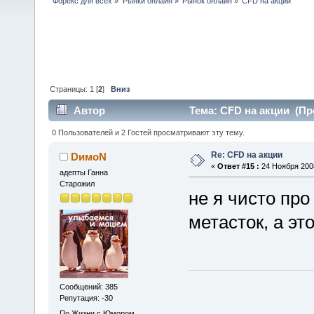
Форекс для всех
»
Рынки онлайн
»
Рынок онлайн
»
CFD на акции
Страницы:
1
[
2
]
Вниз
Автор
Тема: CFD на акции (Пр
0 Пользователей и 2 Гостей просматривают эту тему.
Re: CFD на акции
DимоN
«
Ответ #15 :
24 Ноября 2008
адепты Ганна
Старожил
не я чисто про
метасток, а эт
Сообщений: 385
Репутация: -30
По Жизни с Юмором