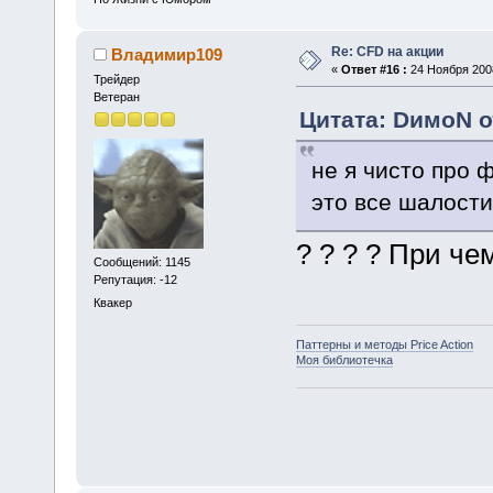
Re: CFD на акции
Владимир109
«
Ответ #16 :
24 Ноября 2008
Трейдер
Ветеран
Цитата: DимоN от
не я чисто про ф
это все шалости
? ? ? ? При че
Сообщений: 1145
Репутация: -12
Квакер
Паттерны и методы Price Action
Моя библиотечка