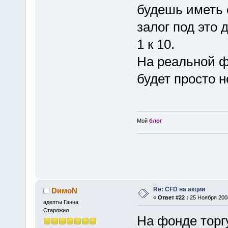
будешь иметь с
залог под это 
1 к 10.
На реальной ф
будет просто 
Мой
блог
Re: CFD на акции
DимоN
«
Ответ #22 :
25 Ноября 2008
адепты Ганна
Старожил
На фонде торгу