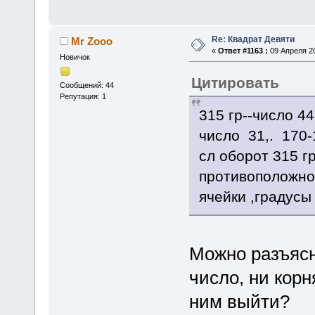
Re: Квадрат Девяти
Mr Zooo
«
Ответ #1163 :
09 Апреля 20
Новичок
Цитировать
Сообщений: 44
Репутация: 1
315 гр--числ
число 31,. 170-
сл оборот 31
противоположное
ячейки ,градусы от 
Можно разъясн
число, ни корн
ним выйти?