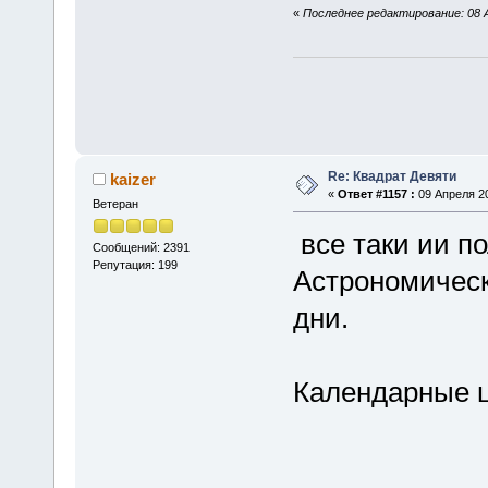
«
Последнее редактирование: 08 Ап
Re: Квадрат Девяти
kaizer
«
Ответ #1157 :
09 Апреля 20
Ветеран
все таки ии по
Сообщений: 2391
Репутация: 199
Астрономическ
дни.
Календарные ц