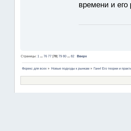
времени и его
Страницы:
1
...
76
77
[
78
]
79
80
...
82
Вверх
Форекс для всех
»
Новые подходы к рынкам
»
Ганн! Его теории и практ