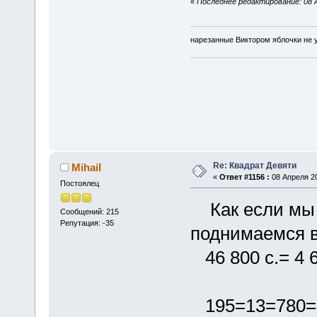
«
Последнее редактирование: 08 Ап
нарезанные Виктором яблочки не у
Re: Квадрат Девяти
Mihail
«
Ответ #1156 :
08 Апреля 20
Постоялец
Как если мы о
Сообщений: 215
Репутация: -35
поднимаемся в
46 800 с.= 4 6
195=13=780=