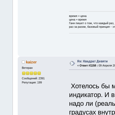
время = цена
цена = время
Ганн пишет о том, что каждый раз,
раз за разом, базовый принцип - эт
Re: Квадрат Девяти
kaizer
«
Ответ #1158 :
09 Апреля 20
Ветеран
Сообщений: 2391
Репутация: 199
Хотелось бы м
индикатор. И 
надо ли (реал
градусах внутр