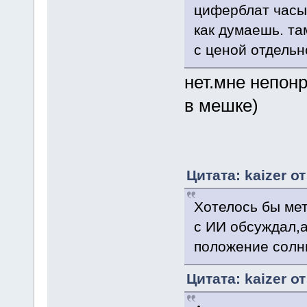
циферблат часы
как думаешь. та
с ценой отдельно
нет.мне непон
в мешке)
Цитата: kaizer о
Хотелось бы мет
с ИИ обсуждал,а
положение солнц
Цитата: kaizer о