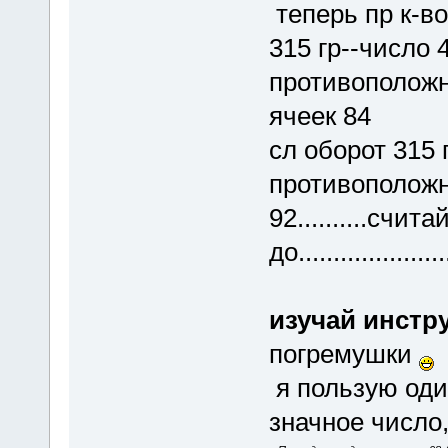
теперь пр к-во
315 гр--чи
противоположн
ячеек 84
сл оборот 3
противополож
92..........счи
до.....................
изучай инстр
погремушки
я пользую один
значное число,