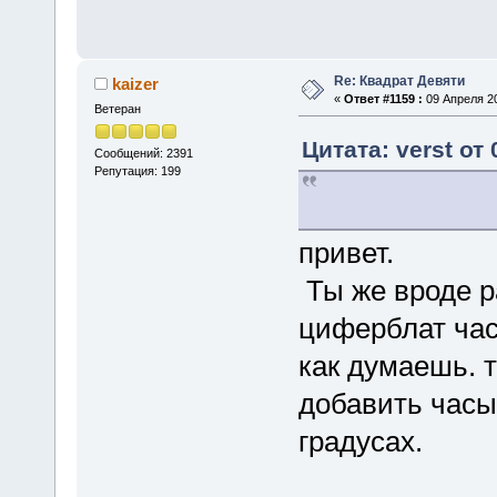
Re: Квадрат Девяти
kaizer
«
Ответ #1159 :
09 Апреля 20
Ветеран
Цитата: verst от
Сообщений: 2391
Репутация: 199
привет.
Ты же вроде р
циферблат ча
как думаешь. т
добавить часы 
градусах.