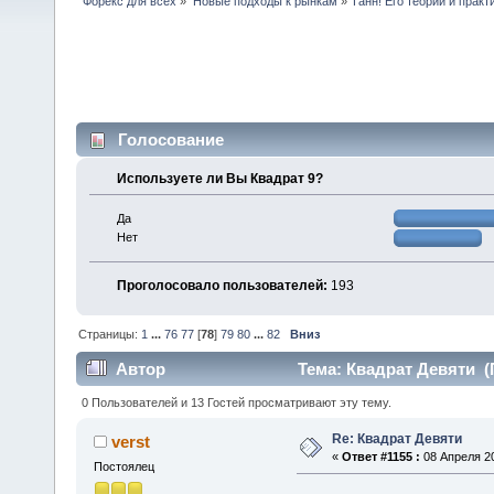
Форекс для всех
»
Новые подходы к рынкам
»
Ганн! Его теории и практ
Голосование
Используете ли Вы Квадрат 9?
Да
Нет
Проголосовало пользователей:
193
Страницы:
1
...
76
77
[
78
]
79
80
...
82
Вниз
Автор
Тема: Квадрат Девяти (
0 Пользователей и 13 Гостей просматривают эту тему.
Re: Квадрат Девяти
verst
«
Ответ #1155 :
08 Апреля 20
Постоялец