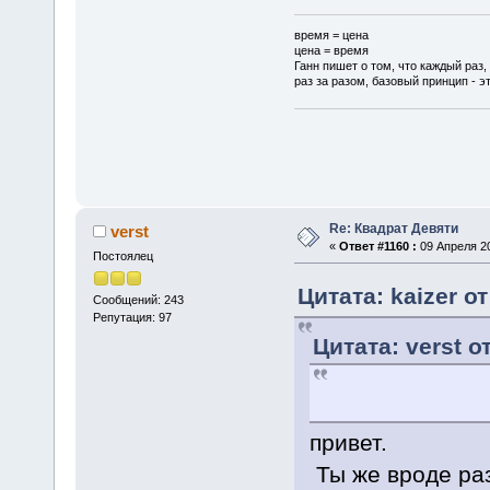
время = цена
цена = время
Ганн пишет о том, что каждый раз,
раз за разом, базовый принцип - эт
Re: Квадрат Девяти
verst
«
Ответ #1160 :
09 Апреля 20
Постоялец
Цитата: kaizer о
Сообщений: 243
Репутация: 97
Цитата: verst о
привет.
Ты же вроде ра