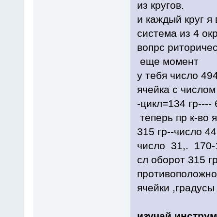
из кругов.
и каждый круг я
система из 4 ок
вопрс риторичес
еще момент
у тебя число 49
ячейка с числом 
-цикл=134 гр----
теперь пр к-во 
315 гр--числ
число 31,. 170-
сл оборот 31
противоположное
ячейки ,градусы от 
изучай инстру