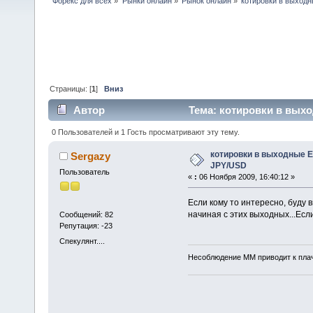
Форекс для всех
»
Рынки онлайн
»
Рынок онлайн
»
котировки в выход
Страницы: [
1
]
Вниз
Автор
Тема: котировки в выхо
0 Пользователей и 1 Гость просматривают эту тему.
котировки в выходные 
Sergazy
JPY/USD
Пользователь
«
:
06 Ноября 2009, 16:40:12 »
Если кому то интересно, буду 
начиная с этих выходных...Есл
Сообщений: 82
Репутация: -23
Спекулянт....
Несоблюдение ММ приводит к плаче