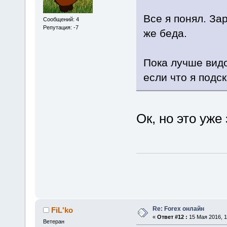
Все я понял. За
Сообщений: 4
Репутация: -7
же беда.
Пока лучше видо
если что я подск
Ок, но это уже
Re: Forex онлайн
FiL'ko
«
Ответ #12 :
15 Мая 2016, 1
Ветеран