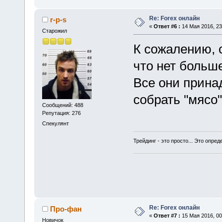
Re: Forex онлайн
r-p-s
«
Ответ #6 :
14 Мая 2016, 23
Старожил
К сожалению, 
что нет боль
Все они прина
собрать "мясо"
Сообщений: 488
Репутация: 276
Спекулянт
Трейдинг - это просто... Это опред
Re: Forex онлайн
Про-фан
«
Ответ #7 :
15 Мая 2016, 00
Новичок