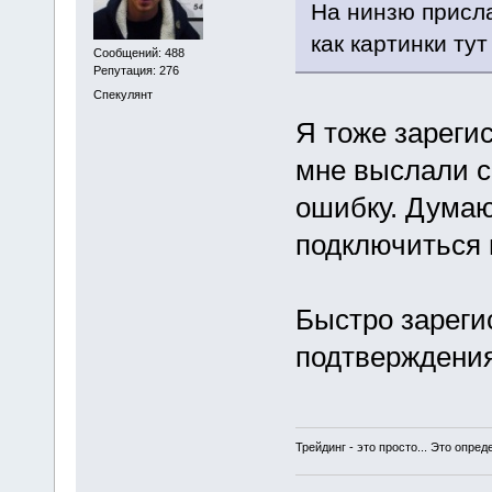
На нинзю присла
как картинки тут
Сообщений: 488
Репутация: 276
Спекулянт
Я тоже зареги
мне выслали се
ошибку. Дума
подключиться 
Быстро зареги
подтверждения
Трейдинг - это просто... Это опред