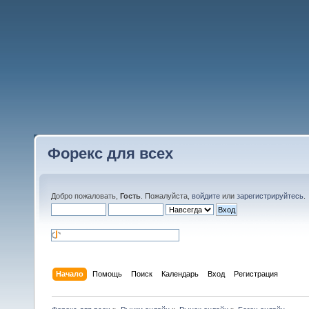
Форекс для всех
Добро пожаловать,
Гость
. Пожалуйста,
войдите
или
зарегистрируйтесь
.
Начало
Помощь
Поиск
Календарь
Вход
Регистрация