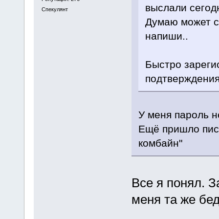
выслали сегодн
Спекулянт
Думаю может с
напиши..
Быстро зареги
подтверждения
У меня пароль н
Ещё пришло пис
комбайн"
Все я понял. З
меня та же бед