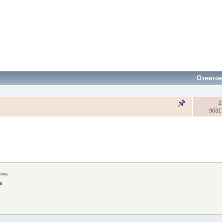
Ответо
2
9631
ема
а