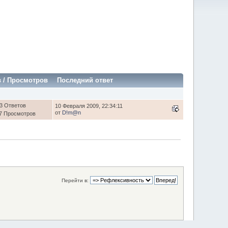
в
/
Просмотров
Последний ответ
3 Ответов
10 Февраля 2009, 22:34:11
от
D!m@n
7 Просмотров
Перейти в: