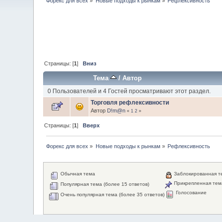
Форекс для всех
»
Новые подходы к рынкам
»
Рефлексивность
Страницы: [
1
]
Вниз
Тема
/
Автор
0 Пользователей и 4 Гостей просматривают этот раздел.
Торговля рефлексивности
Автор
D!m@n
«
1
2
»
Страницы: [
1
]
Вверх
Форекс для всех
»
Новые подходы к рынкам
»
Рефлексивность
Обычная тема
Заблокированная т
Прикрепленная тем
Популярная тема (более 15 ответов)
Голосование
Очень популярная тема (более 35 ответов)