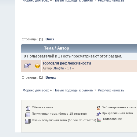
Форекс для всех
»
Новые подходы к рынкам
»
Рефлексивность
Страницы: [
1
]
Вниз
Тема
/
Автор
0 Пользователей и 1 Гость просматривают этот раздел.
Торговля рефлексивности
Автор
D!m@n
«
1
2
»
Страницы: [
1
]
Вверх
Форекс для всех
»
Новые подходы к рынкам
»
Рефлексивность
Обычная тема
Заблокированная тема
Прикрепленная тема
Популярная тема (более 15 ответов)
Голосование
Очень популярная тема (более 35 ответов)