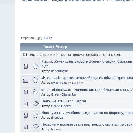
Форекс для всех
»
Раздел НЕ коммерческой рекламы
»
НЕ коммерческ
Страницы: [
1
]
Вниз
Тема
/
Автор
0 Пользователей и 2 Гостей просматривают этот раздел.
Куплю, обмен швейцарские франки 8 серии, бумажны
и др
Автор
denantikvar
xHash.cash - автоматический сервис обмена криптов
Автор
xHash.cash
«
1
2
3
4
»
green-obmenka.ru - универсальный обменный сервис 
Автор
Green-Obmenka
Hello, we are Grand Capital
Автор
Grand Capital
Инструменты, учебники, видеоуроки по форексу, акции,
Автор
tihonovz
Позвольте посоветовать партнерку с оплатой за звон
Автор
tihonovz