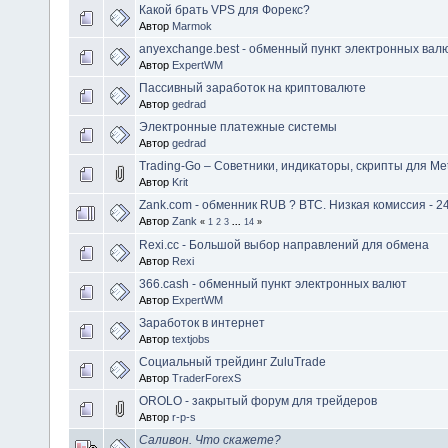
Какой брать VPS для Форекс?
Автор
Marmok
anyexchange.best - обменный пункт электронных вал
Автор
ExpertWM
Пассивный заработок на криптовалюте
Автор
gedrad
Электронные платежные системы
Автор
gedrad
Trading-Go – Советники, индикаторы, скрипты для Me
Автор
Krit
Zank.com - обменник RUB ? BTC. Низкая комиссия - 24
Автор
Zank
«
1
2
3
...
14
»
Rexi.cc - Большой выбор направлений для обмена
Автор
Rexi
366.cash - обменный пункт электронных валют
Автор
ExpertWM
Заработок в интернет
Автор
textjobs
Социальный трейдинг ZuluTrade
Автор
TraderForexS
OROLO - закрытый форум для трейдеров
Автор
r-p-s
Саливон. Что скажете?