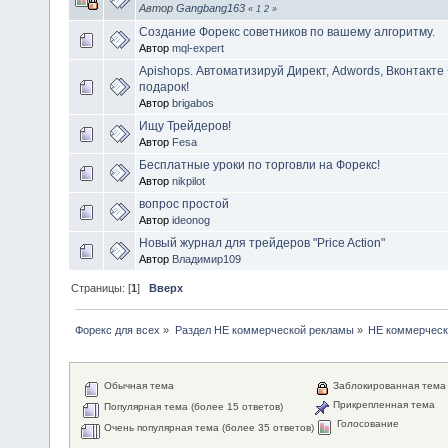
Автор
Gangbang163
«
1
2
»
Создание Форекс советников по вашему алгоритму.
Автор
mql-expert
Apishops. Автоматизируй Директ, Adwords, Вконтакте 
подарок!
Автор
brigabos
Ищу Трейдеров!
Автор
Fesa
Бесплатные уроки по торговли на Форекс!
Автор
nikpilot
вопрос простой
Автор
ideonog
Новый журнал для трейдеров "Price Action"
Автор
Владимир109
Страницы: [
1
]
Вверх
Форекс для всех
»
Раздел НЕ коммерческой рекламы
»
НЕ коммерческ
Обычная тема
Заблокированная тема
Прикрепленная тема
Популярная тема (более 15 ответов)
Голосование
Очень популярная тема (более 35 ответов)