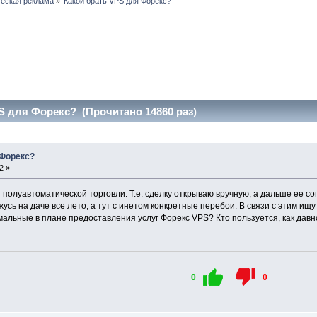
еская реклама
»
Какой брать VPS для Форекс?
S для Форекс? (Прочитано 14860 раз)
 Форекс?
2 »
 полуавтоматической торговли. Т.е. сделку открываю вручную, а дальше ее с
сь на даче все лето, а тут с инетом конкретные перебои. В связи с этим ищу
альные в плане предоставления услуг Форекс VPS? Кто пользуется, как давн
0
0