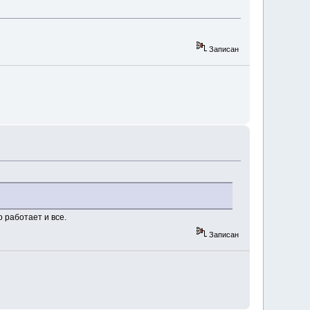
Записан
 работает и все.
Записан