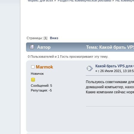
Форекс для всех
»
Раздел НЕ коммерческой рекламы
»
НЕ коммерч
Страницы: [
1
]
Вниз
Автор
Тема: Какой брать VP
0 Пользователей и 1 Гость просматривают эту тему.
Какой брать VPS для
Marmok
«
:
26 Июля 2021, 13:18:5
Новичок
Пользуюсь советниками для
Сообщений: 5
домашний компьютер, нахожу
Репутация: -5
Какие компании сейчас норм