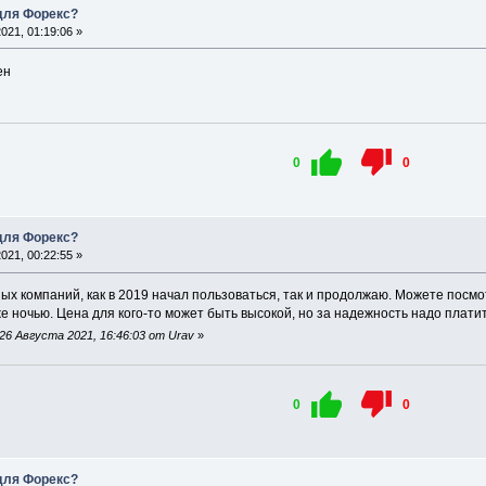
 для Форекс?
021, 01:19:06 »
ен
0
0
 для Форекс?
021, 00:22:55 »
ых компаний, как в 2019 начал пользоваться, так и продолжаю. Можете посм
е ночью. Цена для кого-то может быть высокой, но за надежность надо плати
6 Августа 2021, 16:46:03 от Urav
»
0
0
 для Форекс?