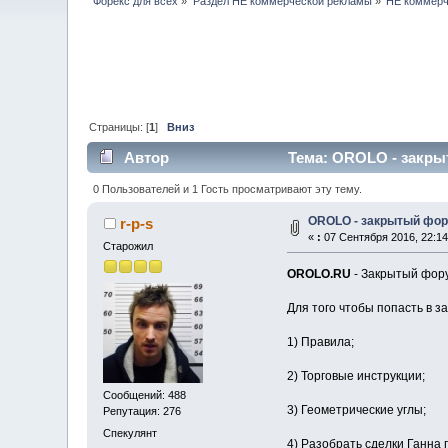
Форекс для всех
»
Раздел НЕ коммерческой рекламы
»
НЕ коммерч
Страницы: [
1
]
Вниз
Автор
Тема: OROLO - закры
0 Пользователей и 1 Гость просматривают эту тему.
OROLO - закрытый фор
r-p-s
«
:
07 Сентября 2016, 22:14
Старожил
OROLO.RU
- Закрытый фору
Для того чтобы попасть в 
1) Правила;
2) Торговые инструкции;
Сообщений: 488
3) Геометрические углы;
Репутация: 276
Спекулянт
4) Разобрать сделки Ганна 