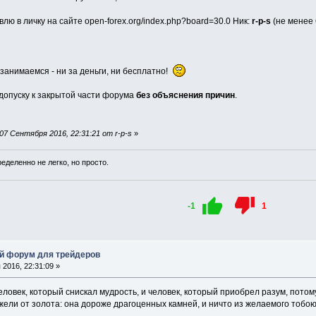
лю в личку на сайте open-forex.org/index.php?board=30.0 Ник:
r-p-s
(не менее 
занимаемся - ни за деньги, ни бесплатно!
 допуску к закрытой части форума
без объяснения причин
.
7 Сентября 2016, 22:31:21 от r-p-s
»
ределенно не легко, но просто.
-1
1
й форум для трейдеров
2016, 22:31:09 »
ловек, который снискал мудрость, и человек, который приобрел разум, пото
ели от золота: она дороже драгоценных камней, и ничто из желаемого тобою