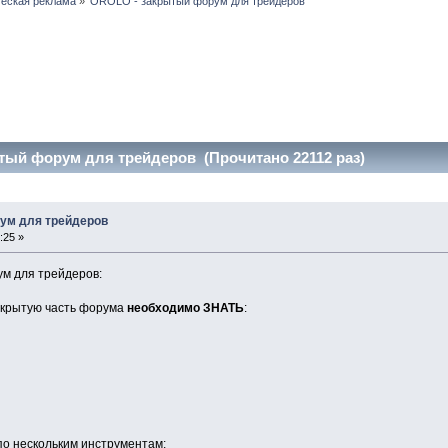
еская реклама
»
OROLO - закрытый форум для трейдеров
тый форум для трейдеров (Прочитано 22112 раз)
ум для трейдеров
:25 »
м для трейдеров:
закрытую часть форума
необходимо ЗНАТЬ
:
по нескольким инструментам;