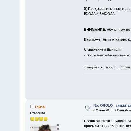
5) Предоставить свою торгов
ВХОДА и ВЫХОДА.
ВНИМАНИЕ:
обучением не 
Вам может быть отказано к
С уважением Дмитрий!
«
Последнее редактирование: 0
Трейдинг - это просто... Это оп
Re: OROLO - закрыты
r-p-s
«
Ответ #1 :
07 Сентября 
Старожил
Соломон сказал:
Блажен че
прибыли от нее больше, неж