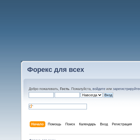
Форекс для всех
Добро пожаловать,
Гость
. Пожалуйста,
войдите
или
зарегистрируйте
Начало
Помощь
Поиск
Календарь
Вход
Регистрация