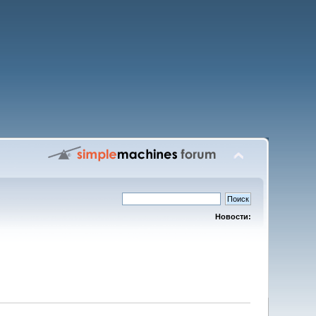
Новости: