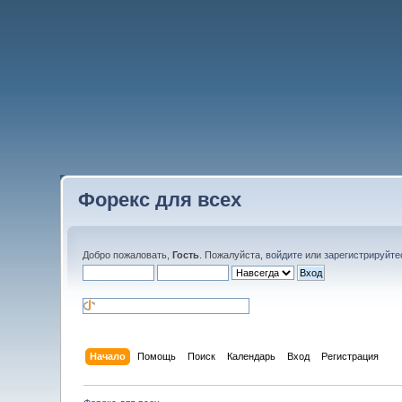
Форекс для всех
Добро пожаловать,
Гость
. Пожалуйста,
войдите
или
зарегистрируйте
Начало
Помощь
Поиск
Календарь
Вход
Регистрация