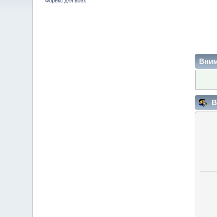
Форекс для всех
Вним
В