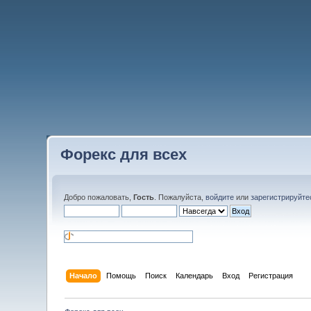
Форекс для всех
Добро пожаловать,
Гость
. Пожалуйста,
войдите
или
зарегистрируйте
Начало
Помощь
Поиск
Календарь
Вход
Регистрация