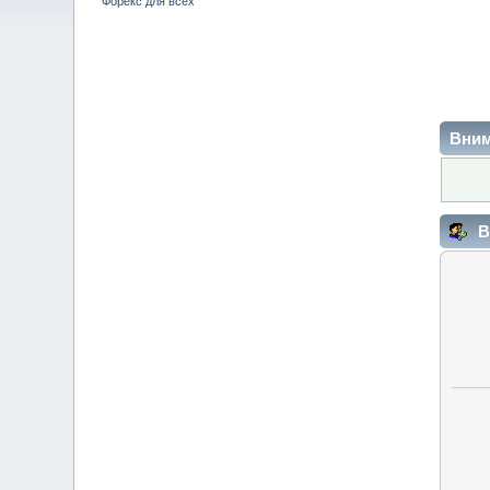
Форекс для всех
Вним
В