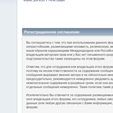
Форекс для всех
»
Регистрация
Регистрационное соглашение
Вы соглашаетесь с тем, что при использовании данного ф
непристойными, разжигающими ненависть, религиозную, м
иным образом нарушающими Международное или Российско
владельцем авторских прав или у Вас нет письменного раз
подстрекательства также запрещены на этом форуме.
Отметим, что для сотрудников или владельцев этого фору
поэтому не несем ответственности за содержание сообще
сообщения выражают мнение автора и не обязательно мнен
предосудительно, рекомендуется немедленно уведомить а
нежелательное содержание в разумные сроки, если они реш
отдельные сообщения немедленно. Такая политика также 
Исключительно Вы отвечаете за содержание размещаемых 
него владельцев этого форума, его сотрудников, любых св
данные (или любую другую связанную с Вами информацию, 
форуме.