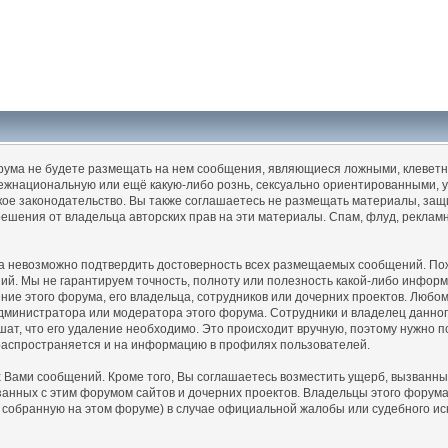
орума не будете размещать на нем сообщения, являющиеся ложными, клеветн
ежнациональную или ещё какую-либо рознь, сексуально ориентированными,
е законодательство. Вы также соглашаетесь не размещать материалы, защи
решения от владельца авторских прав на эти материалы. Спам, флуд, реклам
ма невозможно подтвердить достоверность всех размещаемых сообщений. Пожа
ний. Мы не гарантируем точность, полноту или полезность какой-либо инфо
ие этого форума, его владельца, сотрудников или дочерних проектов. Любом
дминистратора или модератора этого форума. Сотрудники и владелец данног
ат, что его удаление необходимо. Это происходит вручную, поэтому нужно по
распространяется и на информацию в профилях пользователей.
Вами сообщений. Кроме того, Вы соглашаетесь возместить ущерб, вызванны
язанных с этим форумом сайтов и дочерних проектов. Владельцы этого форум
собранную на этом форуме) в случае официальной жалобы или судебного ис