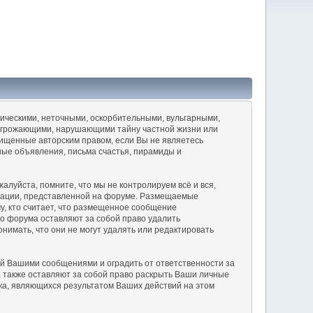
ическими, неточными, оскорбительными, вульгарными,
 угрожающими, нарушающими тайну частной жизни или
щенные авторским правом, если Вы не являетесь
ные объявления, письма счастья, пирамиды и
луйста, помните, что мы не контролируем всё и вся,
рмации, представленной на форуме. Размещаемые
у, кто считает, что размещенное сообщение
о форума оставляют за собой право удалить
нимать, что они не могут удалять или редактировать
й Вашими сообщениями и оградить от ответственности за
а также оставляют за собой право раскрыть Ваши личные
ка, являющихся результатом Ваших действий на этом