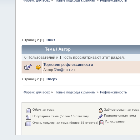
Форекс для всех
»
Новые подходы к рынкам
»
Рефлексивность
Страницы: [
1
]
Вниз
Тема
/
Автор
0 Пользователей и 1 Гость просматривают этот раздел.
Торговля рефлексивности
Автор
D!m@n
«
1
2
»
Страницы: [
1
]
Вверх
Форекс для всех
»
Новые подходы к рынкам
»
Рефлексивность
Обычная тема
Заблокированная тема
Прикрепленная тема
Популярная тема (более 15 ответов)
Голосование
Очень популярная тема (более 35 ответов)