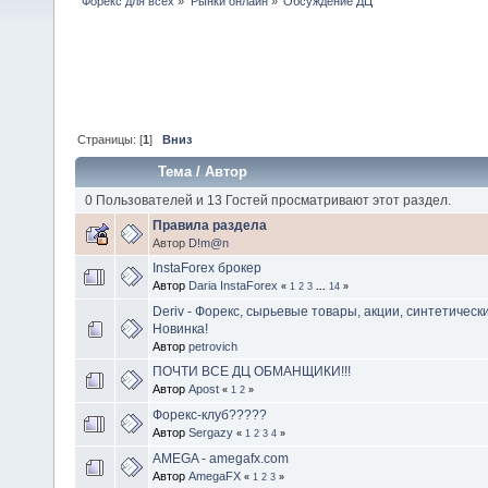
Форекс для всех
»
Рынки онлайн
»
Обсуждение ДЦ
Страницы: [
1
]
Вниз
Тема
/
Автор
0 Пользователей и 13 Гостей просматривают этот раздел.
Правила раздела
Автор
D!m@n
InstaForex брокер
Автор
Daria InstaForex
«
1
2
3
...
14
»
Deriv - Форекс, сырьевые товары, акции, синтетически
Новинка!
Автор
petrovich
ПОЧТИ ВСЕ ДЦ ОБМАНЩИКИ!!!
Автор
Apost
«
1
2
»
Форекс-клуб?????
Автор
Sergazy
«
1
2
3
4
»
AMEGA - amegafx.com
Автор
AmegaFX
«
1
2
3
»