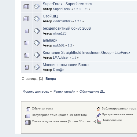
SuperForex - Superforex.com
Автор
SuperForex
«
1
2
3
...
11
»
Свой ДЦ
Автор
vladimir8686
«
1
2
3
»
бездепозитный бонус 200$
Автор
nikon123
альпари
Автор
awk501
«
1
2
»
Компания Straighthold Investment Group - LiteForex
Автор
LF Adviser
«
1
2
»
Мнение о компании Броко
Автор
D!m@n
Страницы: [
1
]
Вверх
Форекс для всех
»
Рынки онлайн
»
Обсуждение ДЦ
Обычная тема
Заблокированная тема
Прикрепленная тема
Популярная тема (более 15 ответов)
Голосование
Очень популярная тема (более 35 ответов)