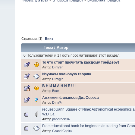
Форекс для всех
»
В помощь трейдеру
»
Библиотека трейдера
Страницы: [
1
]
Вниз
Тема
/
Автор
0 Пользователей и 1 Гость просматривают этот раздел.
То что стоит прочитать каждому трейдеру!
Автор
D!m@n
Изучаем волновую теорию
Автор
D!m@n
В Н И М А Н И Е ! ! !
Автор
Beer
Алхимия финансов Дж. Сороса
Автор
D!m@n
request Gann Square of Nine: Astronomical economics a
W.D Ga
Автор
paparock34
Free educational book for beginners in trading from Gran
Автор
Grand Capital