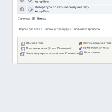
Автор
Beer
Литература по техническому анализу
Автор
Beer
Страницы: [
1
]
Вверх
Форекс для всех
»
В помощь трейдеру
»
Библиотека трейдера
Обычная тема
Заблокированная тема
Прикрепленная тема
Популярная тема (более 15 ответов)
Голосование
Очень популярная тема (более 35 ответов)