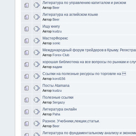
Литература по управлению капиталом и риском
Автор
Beer
Литература на аглийском языке
Автор
Beer
Ищу книгу
Автор
kudzu
МастерФорекс
Автор
sonic
Международный форум трейдеров в Крыму. Регистра
Автор
Forex-Club
хорошая библиотека на все вопросы по рынкам и слу
Автор
вадим
Ссылки на полезные ресурсы по торговле на 
Автор
korol156
Посты Atamana
Автор
kudzu
Полезные ссылки
Автор
Sergazy
Литература онлайн
Автор
Paha
Разное. Учебники,лекции,статьи.
Автор
Beer
Литература по фундаментальному анализу и эконом