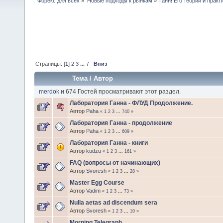
Форекс для всех
»
Новые подходы к рынкам
»
Ганн! Его теории и практ
Страницы: [
1
]
2
3
...
7
Вниз
Тема
/
Автор
merdok
и 674 Гостей просматривают этот раздел.
Лаборатория Ганна - ФЛУД Продолжение.
Автор
Paha
«
1
2
3
...
740
»
Лаборатория Ганна - продолжение
Автор
Paha
«
1
2
3
...
609
»
Лаборатория Ганна - книги
Автор
kudzu
«
1
2
3
...
161
»
FAQ (вопросы от начинающих)
Автор
Svoresh
«
1
2
3
...
28
»
Master Egg Course
Автор
Vadim
«
1
2
3
...
73
»
Nulla aetas ad discendum sera
Автор
Svoresh
«
1
2
3
...
10
»
Morning Telegraph