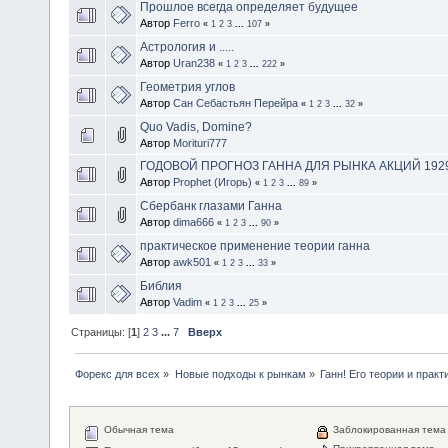
Прошлое всегда определяет будущее
Автор
Ferro
«
1
2
3
...
107
»
Астрология и .....
Автор
Uran238
«
1
2
3
...
222
»
Геометрия углов
Автор
Сан Себастьян Перейра
«
1
2
3
...
32
»
Quo Vadis, Domine?
Автор
Morituri777
ГОДОВОЙ ПРОГНОЗ ГАННА ДЛЯ РЫНКА АКЦИЙ 192
Автор
Prophet (Игорь)
«
1
2
3
...
89
»
Сбербанк глазами Ганна
Автор
dima666
«
1
2
3
...
90
»
практическое применение теории ганна
Автор
awk501
«
1
2
3
...
33
»
Библия
Автор
Vadim
«
1
2
3
...
25
»
Страницы: [
1
]
2
3
...
7
Вверх
Форекс для всех
»
Новые подходы к рынкам
»
Ганн! Его теории и практ
Обычная тема
Заблокированная тема