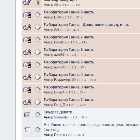
Автор
Alina
«
1
2
3
...
6
»
Лаборатория Ганна 8 часть
Автор
DSM
«
1
2
3
...
35
»
Лаборатория Ганна - Дополнения, флуд, и т.п.
Автор
Sol
«
1
2
3
...
41
»
Лаборатория Ганна 7 часть
Автор
korol156
«
1
2
3
...
14
»
Лаборатория Ганна 6 часть
Автор
awk501
«
1
2
3
...
21
»
Лаборатория Ганна 5 часть
Автор
awk501
«
1
2
3
...
23
»
Лаборатория Ганна 4 часть
Автор
Владимир109
«
1
2
3
...
20
»
Лаборатория Ганна 3 часть
Автор
DимоN
«
1
2
3
...
20
»
Лаборатория Ганна 2 часть
Автор
Profi_R
«
1
2
3
...
20
»
Квадрат Девяти
Автор
Svoresh
«
1
2
3
...
82
»
Re: Удивительные прогнозы сделанные участниками
forex.org
Автор
Dzen
«
1
2
3
...
397
»