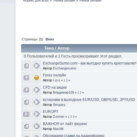
Форекс для всех
»
Рынки онлайн
»
Рынок онлайн
Страницы: [
1
]
Вниз
Тема
/
Автор
0 Пользователей и 1 Гость просматривают этот раздел.
ExchangeSumo.com - как выгодно купить криптовалю
Автор
Exchangesumo
Forex онлайн
Автор
r-p-s
«
1
2
»
CFD на акции
Автор
Владимир109
«
1
2
»
котировки в выходные EUR/USD, GBP/USD, JPY/USD
Автор
Sergazy
EUR/JPY
Автор
Zoomer
«
1
2
3
»
ВАЖНО!!! от лайт форекс
Автор
MacMil
Обсуждаем ставки на радиофорекс