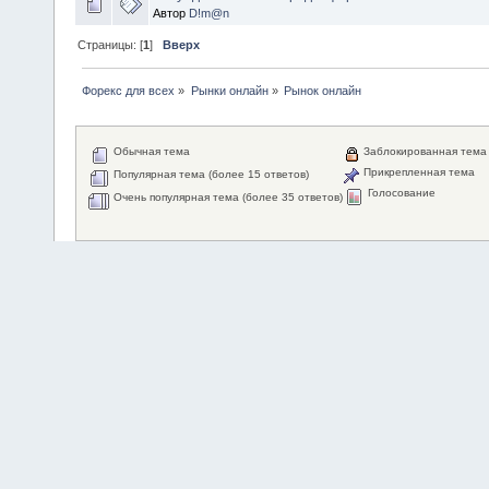
Автор
D!m@n
Страницы: [
1
]
Вверх
Форекс для всех
»
Рынки онлайн
»
Рынок онлайн
Обычная тема
Заблокированная тема
Прикрепленная тема
Популярная тема (более 15 ответов)
Голосование
Очень популярная тема (более 35 ответов)