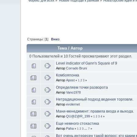
Форекс для всех
»
Новые подходы к рынкам
»
Новаторские идеи и 
Страницы: [
1
]
Вниз
Тема
/
Автор
0 Пользователей и 10 Гостей просматривают этот раздел.
Level indicator of Gann's Square of 9
Автор
Corrado Bruni
Комбояпонка
Автор
Apost
«
1
2
3
»
Определяем точки разворота
Автор
Vano1978
Нетрадиционный подход ведения торговли.
Автор
evolernet
Мани-менеджмент: правила входа и выхода.
Автор
QU@Z@R_199
«
1
2
3
4
»
Еще немного стохастика
Автор
Paha
«
1
2
3
...
7
»
Вот очень интересен такой вопрос: кто каким