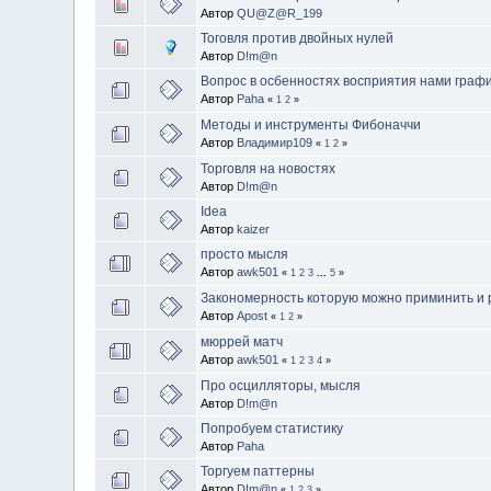
Автор
QU@Z@R_199
Тоговля против двойных нулей
Автор
D!m@n
Вопрос в осбенностях восприятия нами график
Автор
Paha
«
1
2
»
Методы и инструменты Фибоначчи
Автор
Владимир109
«
1
2
»
Торговля на новостях
Автор
D!m@n
Idea
Автор
kaizer
просто мысля
Автор
awk501
«
1
2
3
...
5
»
Закономерность которую можно приминить и р
Автор
Apost
«
1
2
»
мюррей матч
Автор
awk501
«
1
2
3
4
»
Про осцилляторы, мысля
Автор
D!m@n
Попробуем статистику
Автор
Paha
Торгуем паттерны
Автор
D!m@n
«
1
2
3
»