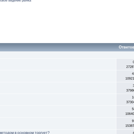
новое видение рынка
Ответо
2728
4
1092
3798
1
3730
5
1064
9
1538
 методом в основном торгует?