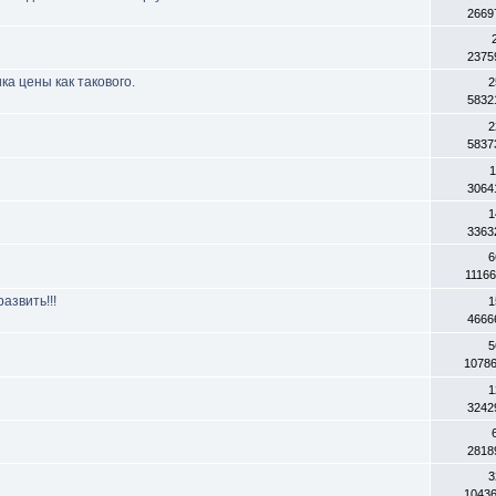
2669
2375
а цены как такового.
2
5832
2
5837
1
3064
1
3363
6
1116
азвить!!!
1
4666
5
1078
1
3242
2818
3
1043