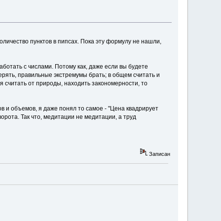
оличество пунктов в пипсах. Пока эту формулу не нашли,
ботать с числами. Потому как, даже если вы будете
верять, правильные экстремумы брать; в общем считать и
тся считать от природы, находить закономерности, то
в и объемов, я даже понял то самое - "Цена квадрирует
орота. Так что, медитации не медитации, а труд
Записан