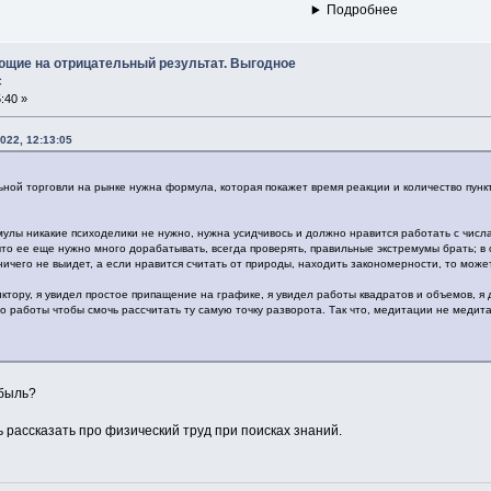
Подробнее
ющие на отрицательный результат. Выгодное
с
:40 »
022, 12:13:05
ьной торговли на рынке нужна формула, которая покажет время реакции и количество пункт
улы никакие психоделики не нужно, нужна усидчивось и должно нравится работать с числа
что ее еще нужно много дорабатывать, всегда проверять, правильные экстремумы брать; в о
ничего не выидет, а если нравится считать от природы, находить закономерности, то мож
ктору, я увидел простое припащение на графике, я увидел работы квадратов и объемов, я 
о работы чтобы смочь рассчитать ту самую точку разворота. Так что, медитации не медита
ибыль?
 рассказать про физический труд при поисках знаний.