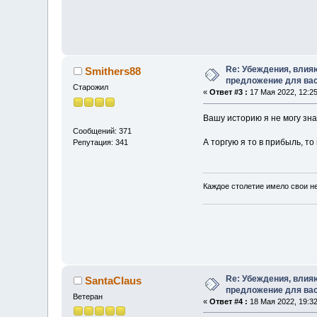
Re: Убеждения, влия
Smithers88
предложение для ва
Старожил
«
Ответ #3 :
17 Мая 2022, 12:25
Вашу историю я не могу знат
Сообщений: 371
А торгую я то в прибыль, то 
Репутация: 341
Каждое столетие имело свои н
Re: Убеждения, влия
SantaClaus
предложение для ва
Ветеран
«
Ответ #4 :
18 Мая 2022, 19:32