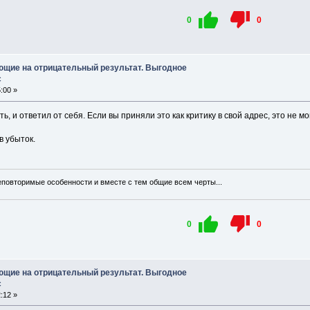
0
0
ющие на отрицательный результат. Выгодное
с
:00 »
ь, и ответил от себя. Если вы приняли это как критику в свой адрес, это не м
в убыток.
еповторимые особенности и вместе с тем общие всем черты...
0
0
ющие на отрицательный результат. Выгодное
с
:12 »