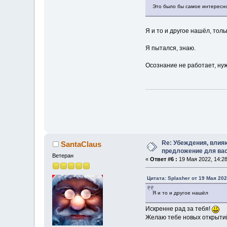
Это было бы самое интересн
Я и то и другое нашёл, тол
Я пытался, знаю.
Осознание не работает, нуж
Re: Убеждения, влия
SantaClaus
предложение для ва
Ветеран
«
Ответ #6 :
19 Мая 2022, 14:28
Цитата: Splasher от 19 Мая 202
Я и то и другое нашёл
Искренне рад за тебя!
Желаю тебе новых открытий