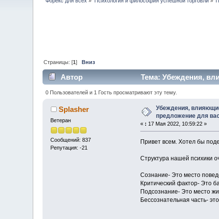
Форекс для всех
»
Психология и философия успешной торговли
»
П
Страницы: [
1
]
Вниз
Автор
Тема: Убеждения, вл
0 Пользователей и 1 Гость просматривают эту тему.
Убеждения, влияющие
Splasher
предложение для ва
Ветеран
«
:
17 Мая 2022, 10:59:22 »
Сообщений: 837
Привет всем. Хотел бы поде
Репутация: -21
Структура нашей психики о
Сознание- Это место повед
Критический фактор- Это б
Подсознание- Это место жи
Бессознательная часть- эт