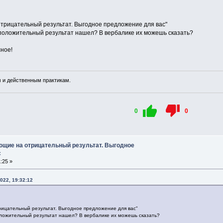
трицательный результат. Выгодное предложение для вас"
положительный результат нашел? В вербалике их можешь сказать?
ное!
 и действенным практикам.
0
0
ющие на отрицательный результат. Выгодное
с
:25 »
022, 19:32:12
ицательный результат. Выгодное предложение для вас"
ложительный результат нашел? В вербалике их можешь сказать?