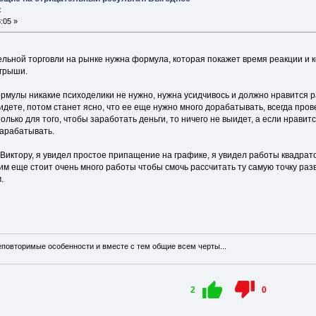
с
:05 »
ельной торговли на рынке нужна формула, которая покажет время реакции и к
игрыши.
мулы никакие психоделики не нужно, нужна усидчивось и должно нравится ра
идете, потом станет ясно, что ее еще нужно много дорабатывать, всегда про
только для того, чтобы заработать деньги, то ничего не выидет, а если нрави
арабатывать.
Виктору, я увидел простое припащение на графике, я увидел работы квадрато
тим еще стоит очень много работы чтобы смочь рассчитать ту самую точку разв
.
еповторимые особенности и вместе с тем общие всем черты...
2
0