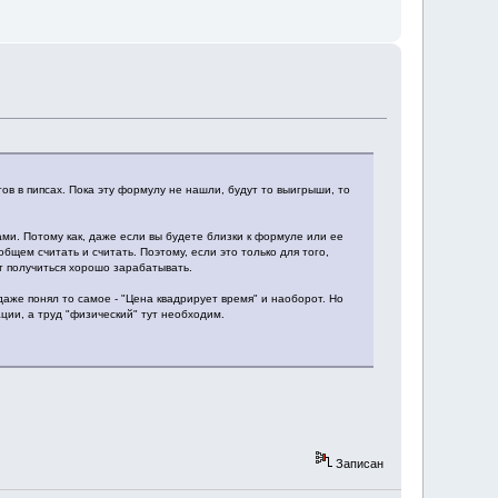
ов в пипсах. Пока эту формулу не нашли, будут то выигрыши, то
ми. Потому как, даже если вы будете близки к формуле или ее
бщем считать и считать. Поэтому, если это только для того,
ет получиться хорошо зарабатывать.
даже понял то самое - "Цена квадрирует время" и наоборот. Но
ции, а труд "физический" тут необходим.
Записан