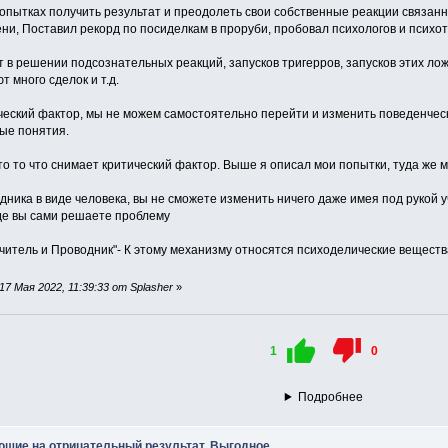
попытках получить результат и преодолеть свои собственные реакции связан
ни, Поставил рекорд по посиделкам в проруби, пробовал психологов и психот
ет в решении подсознательных реакций, запусков тригерров, запусков этих л
 много сделок и т.д.
ческий фактор, мы не можем самостоятельно перейти и изменить поведенчес
ные понятия.
 это то что снимает критический фактор. Выше я описал мои попытки, туда же 
дника в виде человека, вы не сможете изменить ничего даже имея под рукой 
Где вы сами решаете проблему
"Учитель и Проводник"- К этому механизму относятся психоделические вещества
7 Мая 2022, 11:39:33 от Splasher
»
1
0
Подробнее
ющие на отрицательный результат. Выгодное