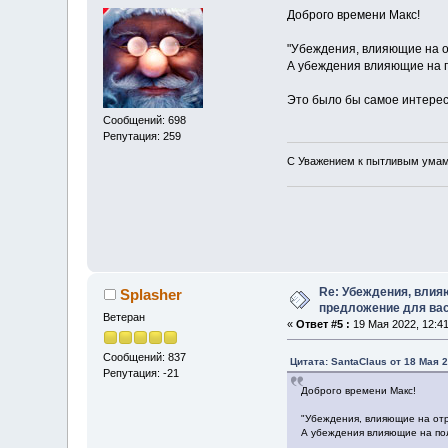
Доброго времени Макс!
"Убеждения, влияющие на о
А убеждения влияющие на 
Это было бы самое интерес
Сообщений: 698
Репутация: 259
С Уважением к пытливым умам
Re: Убеждения, влия
Splasher
предложение для ва
Ветеран
«
Ответ #5 :
19 Мая 2022, 12:41
Сообщений: 837
Цитата: SantaClaus от 18 Мая 2
Репутация: -21
Доброго времени Макс!
"Убеждения, влияющие на отр
А убеждения влияющие на по