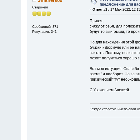
Smithers88
предложение для ва
Старожил
«
Ответ #1 :
17 Мая 2022, 12:13
Привет,
скажу от себя, для положит
Сообщений: 371
будут то выигрыши, то про
Репутация: 341
Но для нахождения этой фор
близки к формуле или ее на
считать. Поэтому, если это 
может получиться хорошо з
Вот моя истуация: Спасибо 
время" и наоборот. Но за э
"физический" тут необходим
С Уважением Алексей.
Каждое столетие имело свои н