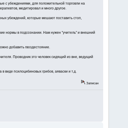
ные с убеждениями, для положительной торговли на
ерапевтов, медитировал и много другое.
ожных убеждений, которые мешают поставить стоп,
кие нормы в подсознании. Нам нужен "учитель" и внешний
можно добавить гвоздестояние.
учителя. Проводник это человек сидящий из вне, ведущий
 в виде псилоцибиновых грибов, аяваски и т.д.
Записан