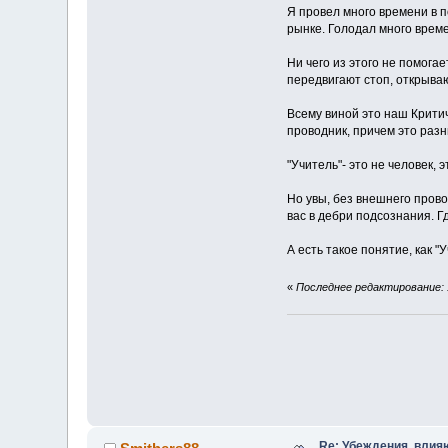
Я провел много времени в 
рынке. Голодал много време
Ни чего из этого не помога
передвигают стоп, открывают
Всему виной это наш Крити
проводник, причем это раз
"Учитель"- это не человек,
Но увы, без внешнего прово
вас в дебри подсознания. 
А есть такое понятие, как 
«
Последнее редактирование: 1
Re: Убеждения, влия