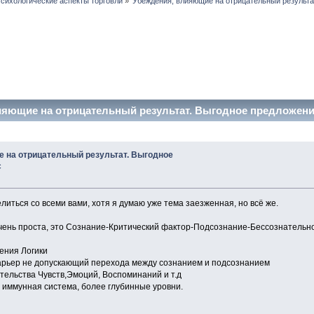
сихологические аспекты торговли
»
Убеждения, влияющие на отрицательный результа
ияющие на отрицательный результат. Выгодное предложение
 на отрицательный результат. Выгодное
с
литься со всеми вами, хотя я думаю уже тема заезженная, но всё же.
чень проста, это Сознание-Критический фактор-Подсознание-Бессознательн
ения Логики
арьер не допускающий перехода между сознанием и подсознанием
тельства Чувств,Эмоций, Воспоминаний и т.д
о иммунная система, более глубинные уровни.