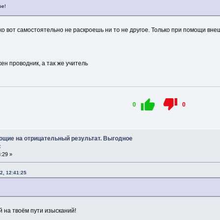
ое!
ько вот самостоятельно не раскроешь ни то не другое. Только при помощи вне
ен проводник, а так же учитель
0
0
ющие на отрицательный результат. Выгодное
с
:29 »
2, 12:41:25
 на твоём пути изысканий!