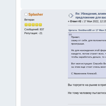
Re: Убеждения, влия
Splasher
предложение для ва
Ветеран
«
Ответ #2 :
17 Мая 2022, 12:15
Сообщений: 837
Цитата: Smithers88 от 17 Мая 2
Репутация: -21
Привет,
скажу от себя, для положител
проигрыши.
Но для нахождения этой форм
наидете, потом станет ясно, 
чтобы заработать деньги, то 
Вот моя истуация: Спасибо Ви
за этим еще стоит очень мног
С Уважением Алексей.
Вы торгуете на рынке в пр
Не тому человеку пытаетесь