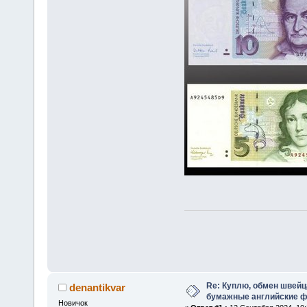
Re: Куплю, обмен швейц
denantikvar
бумажные английские ф
Новичок