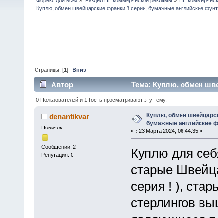
Форекс для всех
»
Раздел НЕ коммерческой рекламы
»
НЕ коммерческ
Куплю, обмен швейцарские франки 8 серии, бумажные английские фунт
Страницы: [
1
]
Вниз
Автор
Тема: Куплю, обмен шве
(Прочитано 26289 раз)
0 Пользователей и 1 Гость просматривают эту тему.
Куплю, обмен швейцарск
denantikvar
бумажные английские ф
Новичок
«
:
23 Марта 2024, 06:44:35 »
Сообщений: 2
Куплю для себ
Репутация: 0
старые Швейца
серия ! ), ст
стерлингов вы