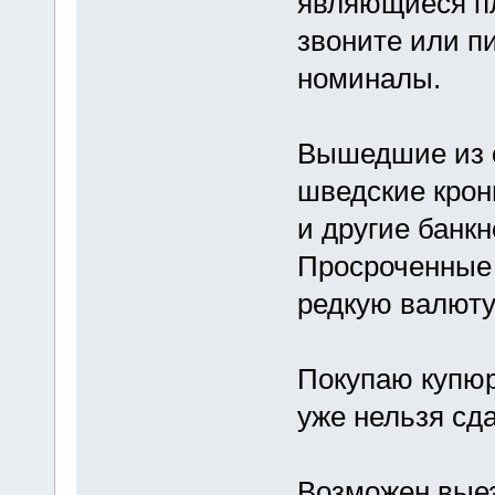
являющиеся п
звоните или п
номиналы.
Вышедшие из 
шведские крон
и другие банк
Просроченные 
редкую валюту,
Покупаю купюр
уже нельзя сд
Возможен выез