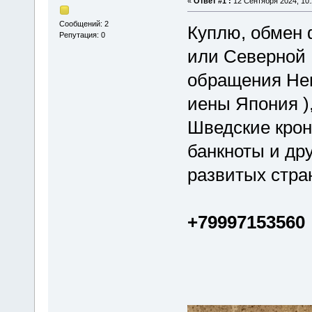
«
Ответ #1 :
12 Сентября 2024, 10:
Сообщений: 2
Куплю, обмен
Репутация: 0
или Северной
обращения Нем
иены Япония )
Шведские крон
банкноты и др
развитых стран
+79997153560