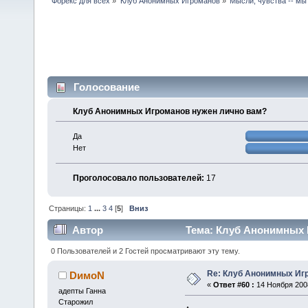
Форекс для всех
»
Клуб Анонимных Игроманов
»
Мысли, чувства -- мы
Голосование
Клуб Анонимных Игроманов нужен лично вам?
Да
Нет
Проголосовало пользователей:
17
Страницы:
1
...
3
4
[
5
]
Вниз
Автор
Тема: Клуб Анонимных 
0 Пользователей и 2 Гостей просматривают эту тему.
Re: Клуб Анонимных Иг
DимоN
«
Ответ #60 :
14 Ноября 2008
адепты Ганна
Старожил