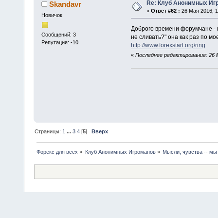
Re: Клуб Анонимных Иг
Skandavr
«
Ответ #62 :
26 Мая 2016, 1
Новичок
Доброго времени форумчане - н
Сообщений: 3
не сливать?" она как раз по 
Репутация: -10
http://www.forexstart.org/ring
«
Последнее редактирование: 26 М
Страницы:
1
...
3
4
[
5
]
Вверх
Форекс для всех
»
Клуб Анонимных Игроманов
»
Мысли, чувства -- мы