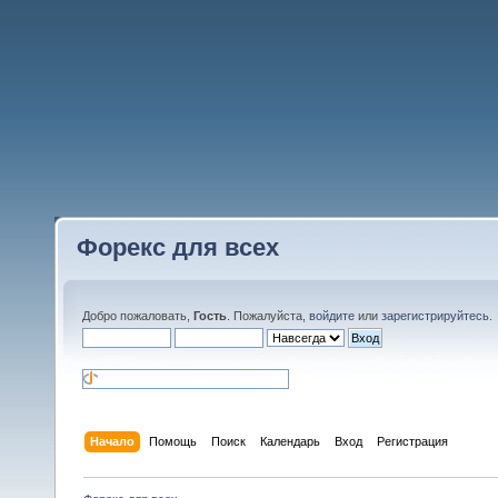
Форекс для всех
Добро пожаловать,
Гость
. Пожалуйста,
войдите
или
зарегистрируйтесь
.
Начало
Помощь
Поиск
Календарь
Вход
Регистрация