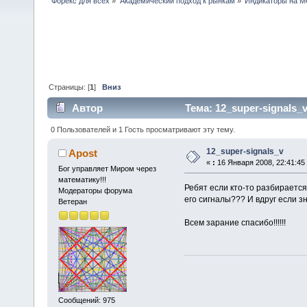
Форекс для всех
»
Академический подход к рынкам
»
Индикаторы на 
Страницы: [
1
]
Вниз
Автор
Тема: 12_super-signals_
0 Пользователей и 1 Гость просматривают эту тему.
12_super-signals_v
Apost
«
:
16 Января 2008, 22:41:45
Бог управляет Миром через
математику!!!
Ребят если кто-то разбирается
Модераторы форума
его сигналы??? И вдруг если з
Ветеран
Всем зарание спасибо!!!!!!
Сообщений: 975