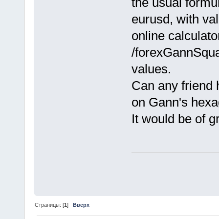
the usual formul
eurusd, with va
online calculat
/forexGannSquar
values.
Can any friend h
on Gann's hexa
It would be of g
Страницы: [
1
]
Вверх