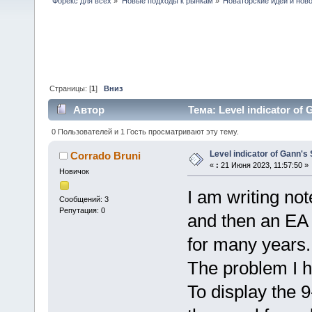
Форекс для всех
»
Новые подходы к рынкам
»
Новаторские идеи и нов
Страницы: [
1
]
Вниз
Автор
Тема: Level indicator of
0 Пользователей и 1 Гость просматривают эту тему.
Level indicator of Gann's 
Corrado Bruni
«
:
21 Июня 2023, 11:57:50 »
Новичок
I am writing not
Сообщений: 3
Репутация: 0
and then an EA 
for many years.
The problem I ha
To display the 