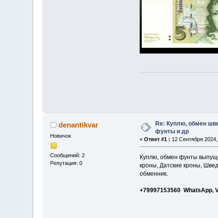
Re: Куплю, обмен шв
denantikvar
фунты и др
Новичок
«
Ответ #1 :
12 Сентября 2024, 
Сообщений: 2
Куплю, обмен фунты выпущ
Репутация: 0
кроны, Датские кроны, Швед
обменник.
+79997153560 WhatsApp, V