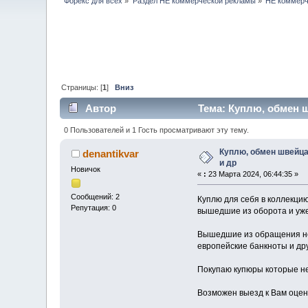
Форекс для всех
»
Раздел НЕ коммерческой рекламы
»
НЕ коммерч
Страницы: [
1
]
Вниз
Автор
Тема: Куплю, обмен ш
0 Пользователей и 1 Гость просматривают эту тему.
Куплю, обмен швейца
denantikvar
и др
Новичок
«
:
23 Марта 2024, 06:44:35 »
Сообщений: 2
Куплю для себя в коллекци
Репутация: 0
вышедшие из оборота и уж
Вышедшие из обращения нем
европейские банкноты и дру
Покупаю купюры которые не
Возможен выезд к Вам оцен