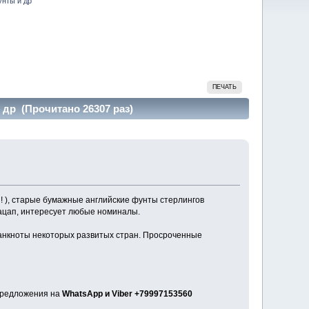
унты и др
ПЕЧАТЬ
др (Прочитано 26307 раз)
! ), старые бумажные английские фунты стерлингов
ацап, интересует любые номиналы.
банкноты некоторых развитых стран. Просроченные
 предложения на
WhatsApp и Viber +79997153560