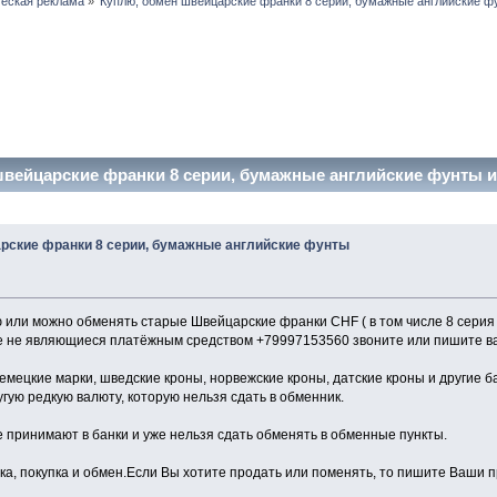
еская реклама
»
Куплю, обмен швейцарские франки 8 серии, бумажные английские ф
вейцарские франки 8 серии, бумажные английские фунты и 
рские франки 8 серии, бумажные английские фунты
ю или можно обменять старые Швейцарские франки CHF ( в том числе 8 серия 
е не являющиеся платёжным средством +79997153560 звоните или пишите в
ецкие марки, шведские кроны, норвежские кроны, датские кроны и другие 
гую редкую валюту, которую нельзя сдать в обменник.
 принимают в банки и уже нельзя сдать обменять в обменные пункты.
ка, покупка и обмен.Если Вы хотите продать или поменять, то пишите Ваши