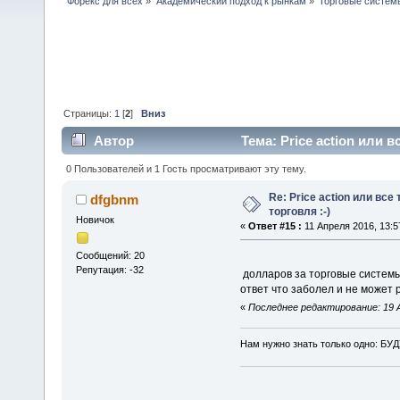
Форекс для всех
»
Академический подход к рынкам
»
Торговые систем
Страницы:
1
[
2
]
Вниз
Автор
Тема: Price action или 
0 Пользователей и 1 Гость просматривают эту тему.
Re: Price action или вс
dfgbnm
торговля :-)
Новичок
«
Ответ #15 :
11 Апреля 2016, 13:5
Сообщений: 20
Репутация: -32
долларов за торговые системы
ответ что заболел и не может 
«
Последнее редактирование: 19 А
Нам нужно знать только одно: