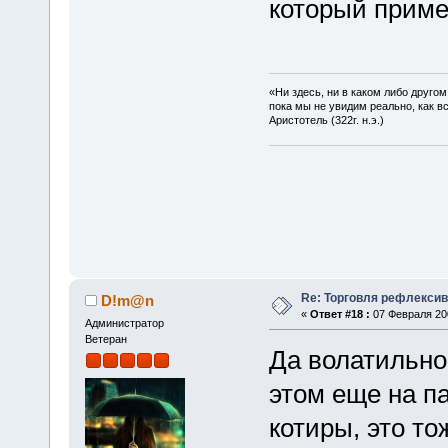
который пример
«Ни здесь, ни в каком либо друго
пока мы не увидим реально, как в
Аристотель (322г. н.э.)
Re: Торговля рефлекси
D!m@n
«
Ответ #18 :
07 Февраля 200
Администратор
Ветеран
Да волатильно
этом еще на п
котиры, это тож