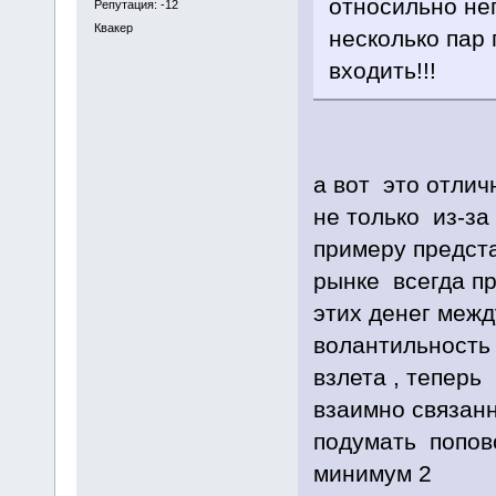
относильно не
Репутация: -12
Квакер
несколько пар
входить!!!
а вот это отлич
не только из-за
примеру предста
рынке всегда п
этих денег межд
волантильность
взлета , теперь
взаимно связан
подумать попов
минимум 2