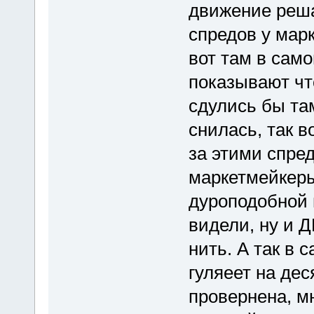
движение реш
спредов у мар
вот там в само
показывают чт
сдулись бы та
снилась, так в
за этими спред
маркетмейкеры
дуроподобной 
видели, ну и Д
нить. А так в 
гуляеет на дес
провернена, мн