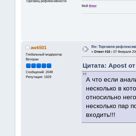
Торговец рефлексивности
Мой
блог
Re: Торговля рефлекси
awk501
«
Ответ #16 :
07 Февраля 200
Глобальный модератор
Ветеран
Цитата: Apost от
Сообщений: 2048
Репутация: 1929
А что если анал
несколько в кот
относильно него
несколько пар п
входить!!!