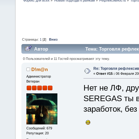
Форекс для всех
»
Новые подходы к рынкам
»
Рефлексивность
»
Торг
Страницы:
1
[
2
]
Вниз
Автор
Тема: Торговля рефлек
0 Пользователей и 11 Гостей просматривают эту тему.
Re: Торговля рефлекси
D!m@n
«
Ответ #15 :
06 Февраля 200
Администратор
Ветеран
Нет не ЛФ, дру
SEREGAS ты в
заработок, без
Сообщений: 679
Репутация: 20