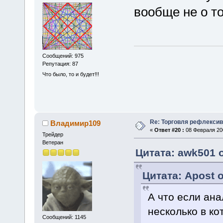
вообще не о т
Сообщений: 975
Репутация: 87
Что было, то и будет!!!
Re: Торговля рефлекси
Владимир109
«
Ответ #20 :
08 Февраля 200
Трейдер
Ветеран
Цитата: awk501 о
Цитата: Apost о
А что если ана
несколько в ко
Сообщений: 1145