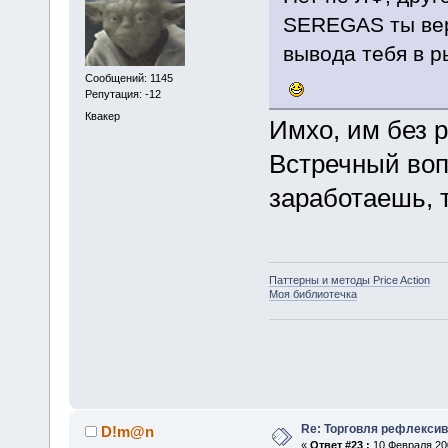
SEREGAS ты вер
вывода тебя в р
Сообщений: 1145
Репутация: -12
Квакер
Имхо, им без 
Встречный вопр
заработаешь, 
Паттерны и методы Price Action
Моя библиотечка
Re: Торговля рефлекси
D!m@n
«
Ответ #23 :
10 Февраля 200