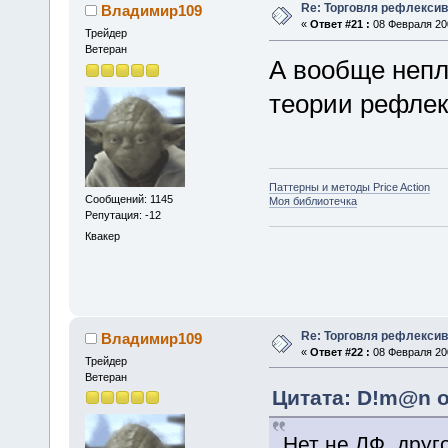
Re: Торговля рефлекси
Владимир109
«
Ответ #21 :
08 Февраля 200
Трейдер
Ветеран
А вообще непл
теории рефле
Паттерны и методы Price Action
Сообщений: 1145
Моя библиотечка
Репутация: -12
Квакер
Re: Торговля рефлекси
Владимир109
«
Ответ #22 :
08 Февраля 200
Трейдер
Ветеран
Цитата: D!m@n о
Нет не ЛФ, друг