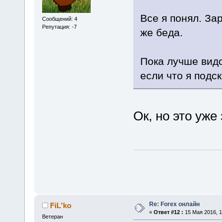
Все я понял. За
Сообщений: 4
Репутация: -7
же беда.
Пока лучше видо
если что я подск
Ок, но это уже
Re: Forex онлайн
FiL'ko
«
Ответ #12 :
15 Мая 2016, 1
Ветеран