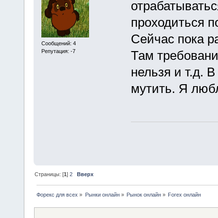
отрабатыватьс
проходиться п
Сейчас пока р
Сообщений: 4
Репутация: -7
Там требования
нельзя и т.д. 
мутить. Я люб
Страницы: [
1
]
2
Вверх
Форекс для всех
»
Рынки онлайн
»
Рынок онлайн
»
Forex онлайн