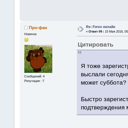
Re: Forex онлайн
Про-фан
«
Ответ #9 :
15 Мая 2016, 00
Новичок
Цитировать
Я тоже зарегист
выслали сегодня
Сообщений: 4
Репутация: -7
может суббота?
Быстро зарегист
подтверждения 