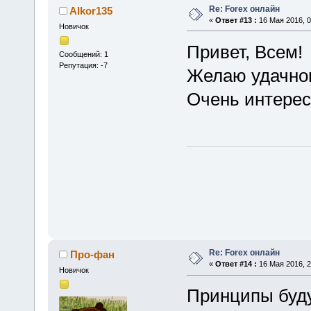
Re: Forex онлайн
Alkor135
«
Ответ #13 :
16 Мая 2016, 0
Новичок
Привет, Всем!
Сообщений: 1
Репутация: -7
Желаю удачног
Очень интерес
Re: Forex онлайн
Про-фан
«
Ответ #14 :
16 Мая 2016, 2
Новичок
Принципы буд