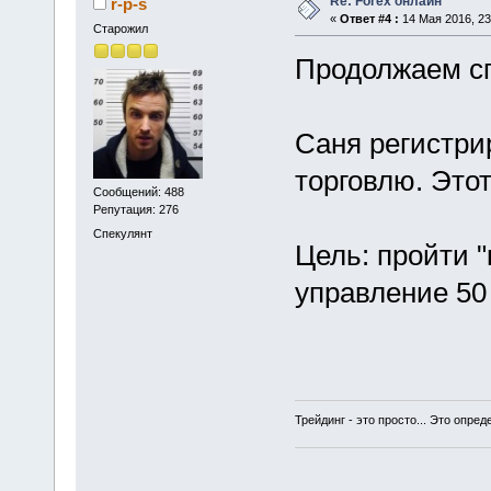
Re: Forex онлайн
r-p-s
«
Ответ #4 :
14 Мая 2016, 23
Старожил
Продолжаем сп
Саня регистри
торговлю. Это
Сообщений: 488
Репутация: 276
Спекулянт
Цель: пройти "
управление 50
Трейдинг - это просто... Это опред