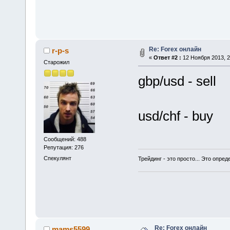
Re: Forex онлайн
r-p-s
«
Ответ #2 :
12 Ноября 2013, 2
Старожил
gbp/usd - sell
usd/chf - buy
Сообщений: 488
Репутация: 276
Спекулянт
Трейдинг - это просто... Это опред
Re: Forex онлайн
mams5599