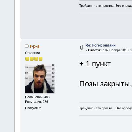
Трейдинг - это просто... Это опред
Re: Forex онлайн
r-p-s
«
Ответ #1 :
07 Ноября 2013, 1
Старожил
+ 1 пункт
Позы закрыты, 
Сообщений: 488
Репутация: 276
Спекулянт
Трейдинг - это просто... Это опред