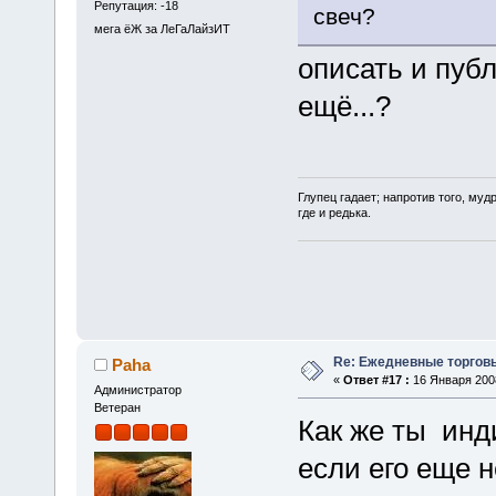
Репутация: -18
свеч?
мега ёЖ за ЛеГаЛайзИТ
описать и публ
ещё...?
Глупец гадает; нaпротив того, муд
где и редька.
Re: Ежедневные торгов
Paha
«
Ответ #17 :
16 Января 2008
Администратор
Ветеран
Как же ты инд
если его еще н