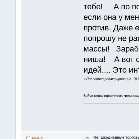
тебе! А по по
если она у мен
против. Даже е
попрошу не р
массы! Зараба
ниша! А вот 
идей.... Это и
«
Последнее редактирование: 18 Я
Бойся гнева терпеливого человека
Re: Ежедневные торгов
sonic