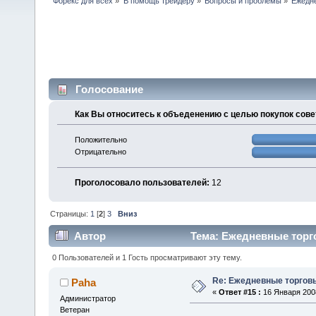
Форекс для всех
»
В помощь трейдеру
»
Вопросы и проблемы
»
Ежедне
Голосование
Как Вы относитесь к объеденению с целью покупок сове
Положительно
Отрицательно
Проголосовало пользователей:
12
Страницы:
1
[
2
]
3
Вниз
Автор
Тема: Ежедневные торго
0 Пользователей и 1 Гость просматривают эту тему.
Re: Ежедневные торгов
Paha
«
Ответ #15 :
16 Января 2008
Администратор
Ветеран