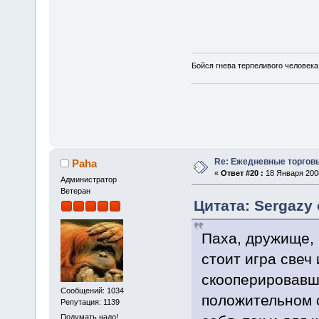
Бойся гнева терпеливого человека
Re: Ежедневные торгов
Paha
«
Ответ #20 :
18 Января 2008
Администратор
Ветеран
Цитата: Sergazy 
Паха, дружище, 
стоит игра свеч
скооперировавши
Сообщений: 1034
положительном с
Репутация: 1139
Подумать надо!