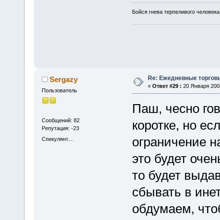
Бойся гнева терпеливого человека
Re: Ежедневные торгов
Sergazy
«
Ответ #29 :
20 Января 2008
Пользователь
Паш, чесно го
Сообщений: 82
коротке, но ес
Репутация: -23
ограничение н
Спекулянт....
это будет очень
то будет выда
сбывать в инет
обдумаем, чтобы