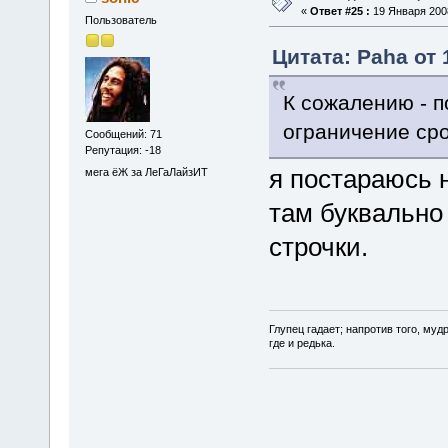
«
Ответ #25 :
19 Января 2008
Пользователь
Цитата: Paha от 
К сожалению - п
ограничение сро
Сообщений: 71
Репутация: -18
я постараюсь н
мега ёЖ за ЛеГаЛайзИТ
там буквально 
строчки.
Глупец гадает; нaпротив того, муд
где и редька.