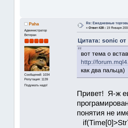
Re: Ежедневные торгов
Paha
«
Ответ #28 :
19 Января 2008
Администратор
Ветеран
Цитата: sonic от
вот тема о вста
http://forum.mql
как два пальца)
Сообщений: 1034
Репутация: 1139
Подумать надо!
Привет! Я-ж е
програмирован
понятия не им
if(Time[0]>Str