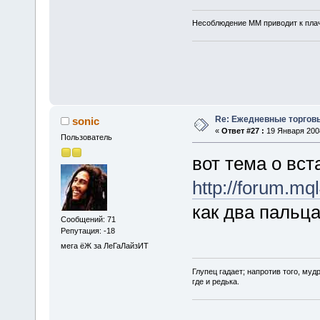
Несоблюдение ММ приводит к плаче
Re: Ежедневные торгов
sonic
«
Ответ #27 :
19 Января 2008
Пользователь
вот тема о вст
http://forum.mq
как два пальца
Сообщений: 71
Репутация: -18
мега ёЖ за ЛеГаЛайзИТ
Глупец гадает; нaпротив того, муд
где и редька.