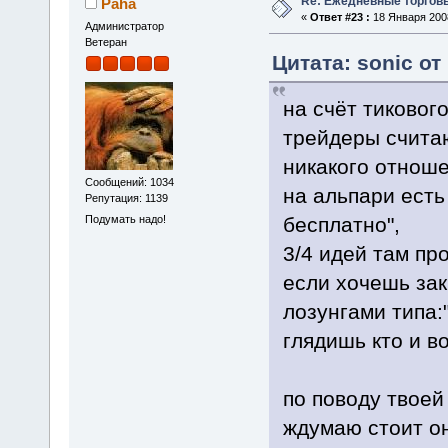
Re: Ежедневные торгов
Paha
«
Ответ #23 :
18 Января 2008
Администратор
Ветеран
Цитата: sonic от
на счёт тикового
трейдеры счита
никакого отнош
Сообщений: 1034
на альпари есть
Репутация: 1139
Подумать надо!
бесплатно",
3/4 идей там про
если хочешь зак
лозунгами типа:
глядишь кто и во
по поводу твоей
ждумаю стоит он