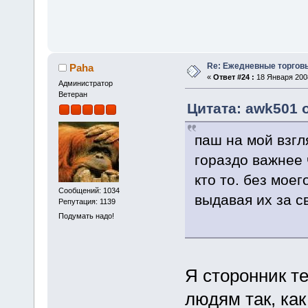
Re: Ежедневные торгов
Paha
«
Ответ #24 :
18 Января 2008
Администратор
Ветеран
Цитата: awk501 о
паш на мой взгл
гораздо важнее 
кто то. без мое
Сообщений: 1034
выдавая их за св
Репутация: 1139
Подумать надо!
Я сторонник те
людям так, как