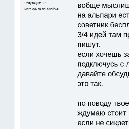
вобще мыслиш
Репутация: -18
мега ёЖ за ЛеГаЛайзИТ
на альпари ест
советник беспл
3/4 идей там п
пишут.
если хочешь за
подключусь с л
давайте обсуди
это так.
по поводу тво
ждумаю стоит о
если не сикрет