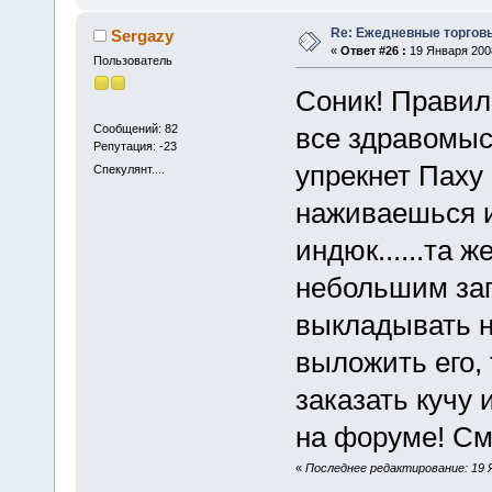
Re: Ежедневные торгов
Sergazy
«
Ответ #26 :
19 Января 2008
Пользователь
Соник! Правиль
Сообщений: 82
все здравомыс
Репутация: -23
упрекнет Паху 
Спекулянт....
наживаешься и
индюк......та 
небольшим зап
выкладывать н
выложить его,
заказать кучу 
на форуме! См
«
Последнее редактирование: 19 Я