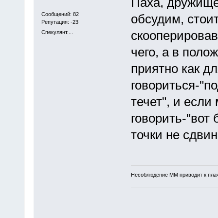
Паха, дружище
Сообщений: 82
обсудим, стоит
Репутация: -23
скооперировав
Спекулянт....
чего, а в поло
приятно как дл
говориться-"п
течет", и если
говорить-"вот 
точки не сдвинет
Несоблюдение ММ приводит к плаче