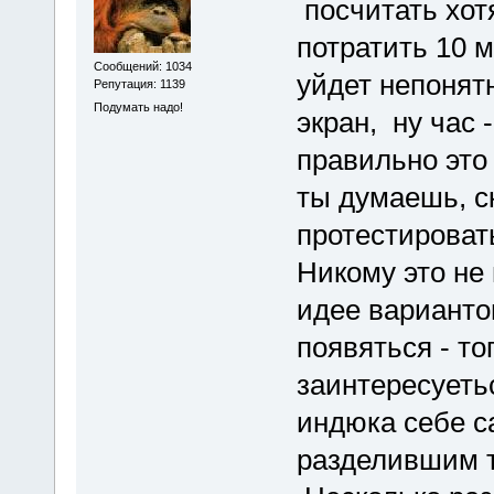
посчитать хот
потратить 10 м
Сообщений: 1034
уйдет непонят
Репутация: 1139
Подумать надо!
экран, ну час -
правильно это
ты думаешь, с
протестировать 
Никому это не 
идее варианто
появяться - то
заинтересуетьс
индюка себе са
разделившим 