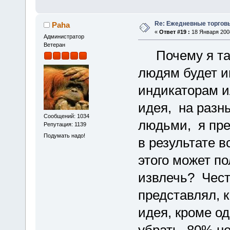
Re: Ежедневные торгов
Paha
«
Ответ #19 :
18 Января 2008
Администратор
Ветеран
Почему я так 
людям будет и
индикаторам 
идея, на разн
Сообщений: 1034
людьми, я пре
Репутация: 1139
Подумать надо!
в результате в
этого может по
извлечь? Честн
представлял, 
идея, кроме од
убрать 80% не