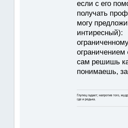
если с его по
получать проф
могу предложи
интиресный):
ограниченному 
ограничением 
сам решишь ка
понимаешь, за
Глупец гадает; нaпротив того, муд
где и редька.