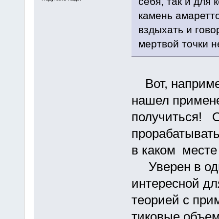
себя, так и для
камень амаретто
вздыхать и говор
мертвой точки не 
Вот, например
нашел примене
получиться! О
прорабатывать
в каком месте
Уверен в одн
интересной д
теорией с при
тиковые объе