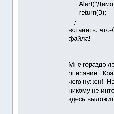
Alert("Демо! 
return(0);
}
вставить, что
файла!
Мне гораздо ле
описание! Крат
чего нужен! Но
никому не инт
здесь выложит