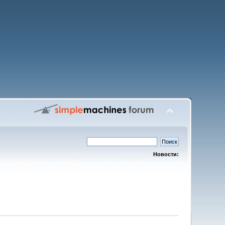
Новости: