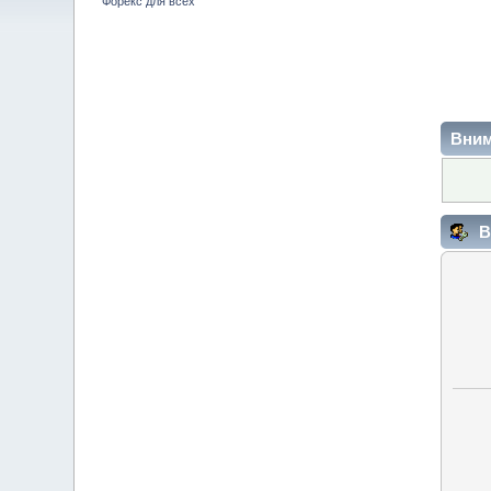
Форекс для всех
Вним
В