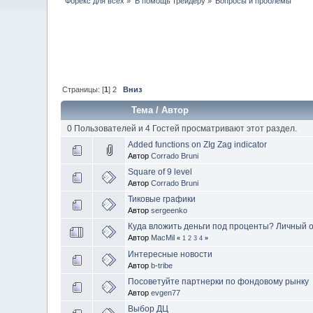
Форекс для всех
»
В помощь трейдеру
»
Вопросы и проблемы
Страницы: [
1
]
2
Вниз
Тема
/
Автор
0 Пользователей и 4 Гостей просматривают этот раздел.
Added functions on ZIg Zag indicator
Автор
Corrado Bruni
Square of 9 level
Автор
Corrado Bruni
Тиковые графики
Автор
sergeenko
Куда вложить деньги под проценты? Личный 
Автор
MacMil
«
1
2
3
4
»
Интересные новости
Автор
b-tribe
Посоветуйте партнерки по фондовому рынку
Автор
evgen77
Выбор ДЦ