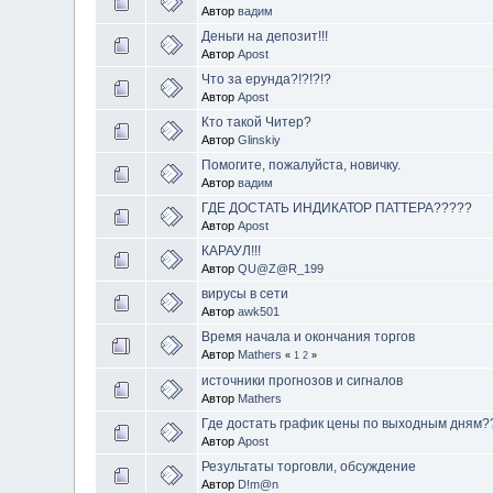
Автор
вадим
Деньги на депозит!!!
Автор
Apost
Что за ерунда?!?!?!?
Автор
Apost
Кто такой Читер?
Автор
Glinskiy
Помогите, пожалуйста, новичку.
Автор
вадим
ГДЕ ДОСТАТЬ ИНДИКАТОР ПАТТЕРА?????
Автор
Apost
КАРАУЛ!!!
Автор
QU@Z@R_199
вирусы в сети
Автор
awk501
Время начала и окончания торгов
Автор
Mathers
«
1
2
»
источники прогнозов и сигналов
Автор
Mathers
Где достать график цены по выходным дням?
Автор
Apost
Результаты торговли, обсуждение
Автор
D!m@n