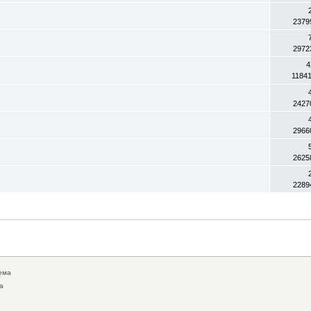
2379
2972
4
1184
2427
2966
2625
2289
ема
а