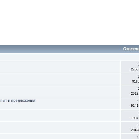
Ответо
2750
911
2512
опыт и предложения
4
9141
1994
2042
1