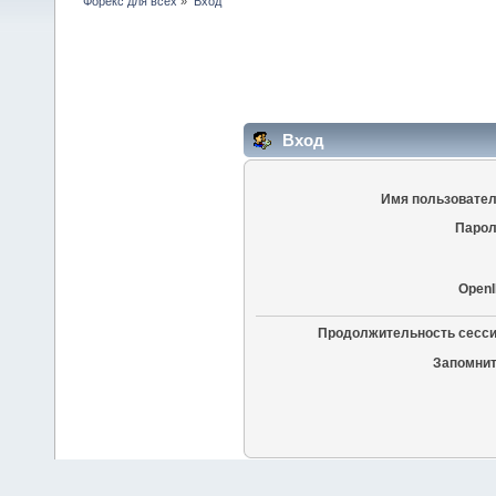
Форекс для всех
»
Вход
Вход
Имя пользовател
Парол
OpenI
Продолжительность сесси
Запомнит