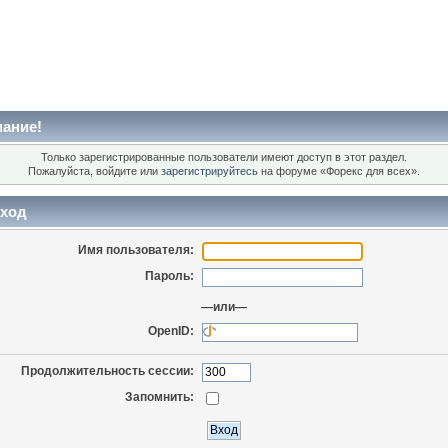
ание!
Только зарегистрированные пользователи имеют доступ в этот раздел.
Пожалуйста, войдите или
зарегистрируйтесь
на форуме «Форекс для всех».
ход
Имя пользователя:
Пароль:
—или—
OpenID:
Продолжительность сессии:
Запомнить: