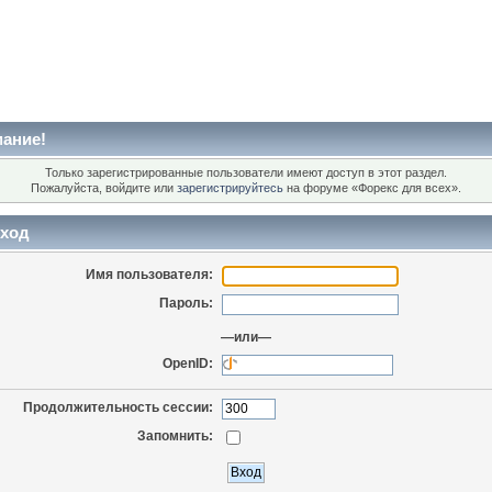
ание!
Только зарегистрированные пользователи имеют доступ в этот раздел.
Пожалуйста, войдите или
зарегистрируйтесь
на форуме «Форекс для всех».
ход
Имя пользователя:
Пароль:
—или—
OpenID:
Продолжительность сессии:
Запомнить: