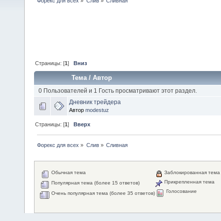
Форекс для всех
»
Слив
»
Сливная
Страницы: [
1
]
Вниз
Тема
/
Автор
0 Пользователей и 1 Гость просматривают этот раздел.
Дневник трейдера
Автор
modestuz
Страницы: [
1
]
Вверх
Форекс для всех
»
Слив
»
Сливная
Обычная тема
Заблокированная тема
Прикрепленная тема
Популярная тема (более 15 ответов)
Голосование
Очень популярная тема (более 35 ответов)