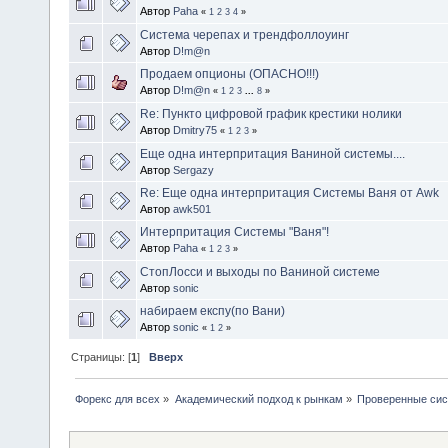
Автор
Paha
«
1
2
3
4
»
Система черепах и трендфоллоуинг
Автор
D!m@n
Продаем опционы (ОПАСНО!!!)
Автор
D!m@n
«
1
2
3
...
8
»
Re: Пункто цифровой график крестики нолики
Автор
Dmitry75
«
1
2
3
»
Еще одна интерпритация Ваниной системы....
Автор
Sergazy
Re: Еще одна интерпритация Системы Ваня от Awk
Автор
awk501
Интерпритация Системы "Ваня"!
Автор
Paha
«
1
2
3
»
СтопЛосси и выходы по Ваниной системе
Автор
sonic
набираем експу(по Вани)
Автор
sonic
«
1
2
»
Страницы: [
1
]
Вверх
Форекс для всех
»
Академический подход к рынкам
»
Проверенные сис