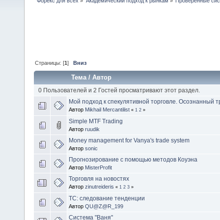
Форекс для всех
»
Академический подход к рынкам
»
Проверенные сис
Страницы: [
1
]
Вниз
Тема
/
Автор
0 Пользователей и 2 Гостей просматривают этот раздел.
Мой подход к спекулятивной торговле. Осознанный т
Автор
Mikhail Mercantilist
«
1
2
»
Simple MTF Trading
Автор
ruudik
Money management for Vanya's trade system
Автор
sonic
Прогнозирование с помощью методов Коуэна
Автор
MisterProfit
Торговля на новостях
Автор
zinutreideris
«
1
2
3
»
ТС: следование тенденции
Автор
QU@Z@R_199
Система "Ваня"