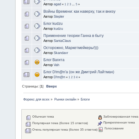
Автор
agad
«
1
2
3
...
5
»
Войны Времени: как наверху, так и внизу
Автор
Stepler
Блог kudzu
Автор
kudzu
Применение теории Ганна в быту
Автор
SantaClaus
Осторожно, Маркетмейкеры!)))
Автор
Skandavr
Блог Вагита
Автор
Vah
Блог D!m@n'а (он же Дмитрий Лайтман)
Автор
D!m@n
«
1
2
3
4
»
Страницы: [
1
]
Вверх
Форекс для всех
»
Рынки онлайн
»
Блоги
Обычная тема
Заблокированная тема
Прикрепленная тема
Популярная тема (более 15 ответов)
Голосование
Очень популярная тема (более 35 ответов)