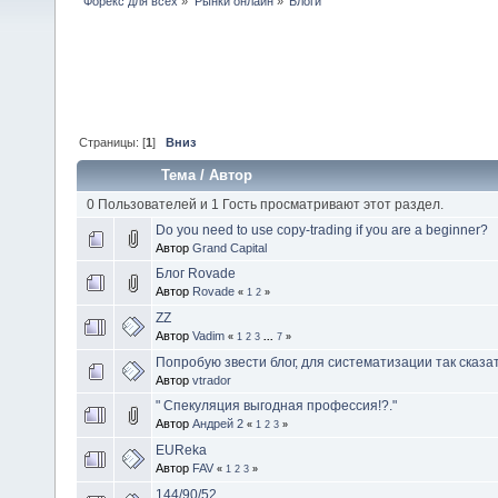
Форекс для всех
»
Рынки онлайн
»
Блоги
Страницы: [
1
]
Вниз
Тема
/
Автор
0 Пользователей и 1 Гость просматривают этот раздел.
Do you need to use copy-trading if you are a beginner?
Автор
Grand Capital
Блог Rovade
Автор
Rovade
«
1
2
»
ZZ
Автор
Vadim
«
1
2
3
...
7
»
Попробую звести блог, для систематизации так сказа
Автор
vtrador
" Спекуляция выгодная профессия!?."
Автор
Андрей 2
«
1
2
3
»
EUReka
Автор
FAV
«
1
2
3
»
144/90/52