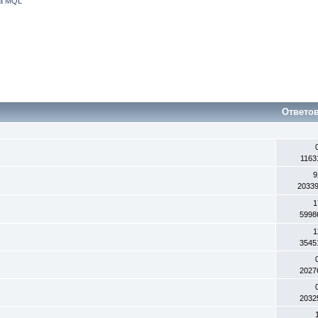
на MQL
Ответо
1163
9
2033
1
5998
1
3545
2027
2032