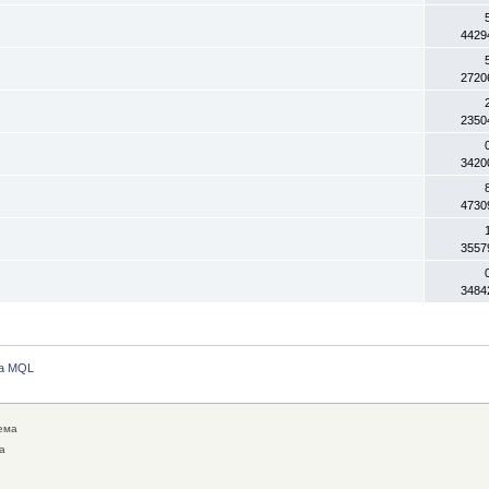
4429
2720
2350
3420
4730
3557
3484
на MQL
ема
а