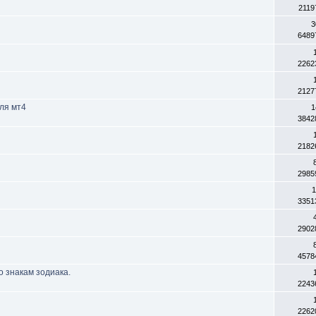
2119
3
6489
2262
2127
ля мт4
1
3842
2182
2985
1
3351
2902
4578
о знакам зодиака.
2243
2262