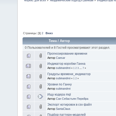
Форекс для всех
»
Академический подход к рынкам
»
Индикаторы 
Страницы: [
1
]
2
Вниз
Тема
/
Автор
0 Пользователей и 8 Гостей просматривают этот раздел.
Прогнозирование времени
Автор
Caesar
Индикатор коробки Ганна
Автор
subinandrei
«
1
2
3
...
7
»
Градусы времени_индикатор
Автор
subinandrei
«
1
2
»
Уровни по Ганну
Автор
subinandrei
Ищу кодера mql
Автор
Сан Себастьян Перейра
Экспорт котировок в csv файл
Автор
SantaClaus
Подбор паттерн-моделей