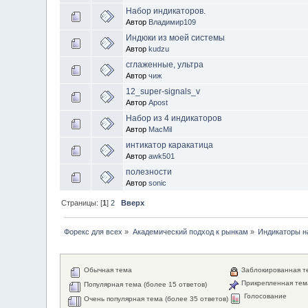
Набор индикаторов.
Автор
Владимир109
Индюки из моей системы
Автор
kudzu
сглаженные, ультра
Автор
чиж
12_super-signals_v
Автор
Apost
Набор из 4 индикаторов
Автор
MacMil
интикатор каракатица
Автор
awk501
полезности
Автор
sonic
Страницы: [
1
]
2
Вверх
Форекс для всех
»
Академический подход к рынкам
»
Индикаторы 
Обычная тема
Заблокированная т
Прикрепленная тем
Популярная тема (более 15 ответов)
Голосование
Очень популярная тема (более 35 ответов)