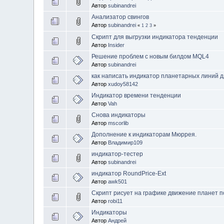
Автор
subinandrei
Анализатор свингов
Автор
subinandrei
«
1
2
3
»
Скрипт для выгрузки индикатора тенденции
Автор
Insidеr
Решение проблем с новым билдом MQL4
Автор
subinandrei
как написать индикатор планетарных линий д
Автор
xudoy58142
Индикатор времени тенденции
Автор
Vah
Снова индикаторы
Автор
mscorlib
Дополнение к индикаторам Мюррея.
Автор
Владимир109
индикатор-тестер
Автор
subinandrei
индикатор RoundPrice-Ext
Автор
awk501
Скрипт рисует на графике движение планет п
Автор
robi11
Индикаторы
Автор
Андрей