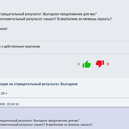
трицательный результат. Выгодное предложение для вас"
положительный результат нашел? В вербалике их можешь сказать?
ное!
 и действенным практикам.
0
0
ющие на отрицательный результат. Выгодное
с
:25 »
022, 19:32:12
ицательный результат. Выгодное предложение для вас"
ложительный результат нашел? В вербалике их можешь сказать?