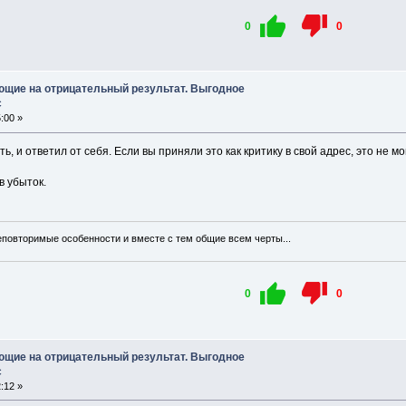
0
0
ющие на отрицательный результат. Выгодное
с
:00 »
ь, и ответил от себя. Если вы приняли это как критику в свой адрес, это не м
в убыток.
еповторимые особенности и вместе с тем общие всем черты...
0
0
ющие на отрицательный результат. Выгодное
с
:12 »