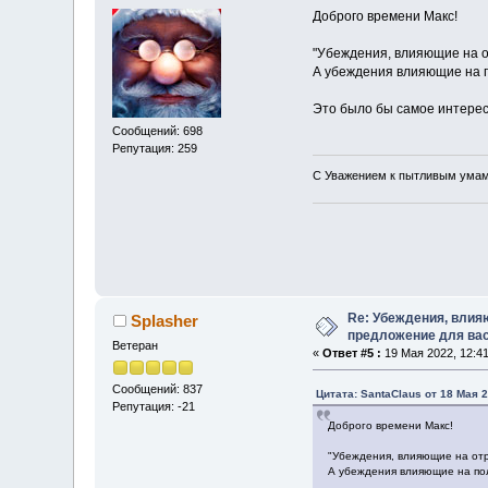
Доброго времени Макс!
"Убеждения, влияющие на о
А убеждения влияющие на 
Это было бы самое интерес
Сообщений: 698
Репутация: 259
С Уважением к пытливым умам
Re: Убеждения, влия
Splasher
предложение для ва
Ветеран
«
Ответ #5 :
19 Мая 2022, 12:41
Сообщений: 837
Цитата: SantaClaus от 18 Мая 2
Репутация: -21
Доброго времени Макс!
"Убеждения, влияющие на отр
А убеждения влияющие на по