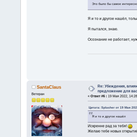
Это было бы самое интересн
Я и то и другое нашёл, тол
Я пытался, знаю.
Осознание не работает, нуж
Re: Убеждения, влия
SantaClaus
предложение для ва
Ветеран
«
Ответ #6 :
19 Мая 2022, 14:28
Цитата: Splasher от 19 Мая 202
Я и то и другое нашёл
Искренне рад за тебя!
Желаю тебе новых открытий