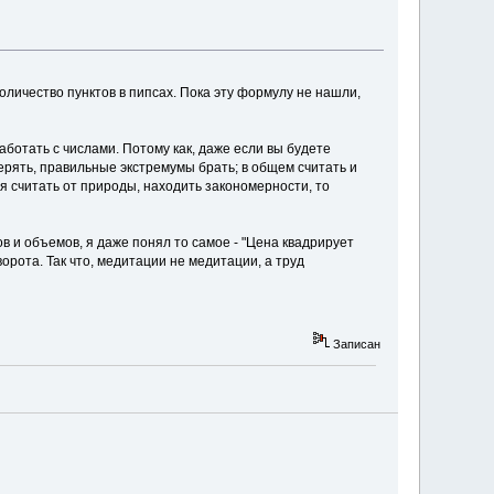
оличество пунктов в пипсах. Пока эту формулу не нашли,
ботать с числами. Потому как, даже если вы будете
верять, правильные экстремумы брать; в общем считать и
тся считать от природы, находить закономерности, то
в и объемов, я даже понял то самое - "Цена квадрирует
орота. Так что, медитации не медитации, а труд
Записан