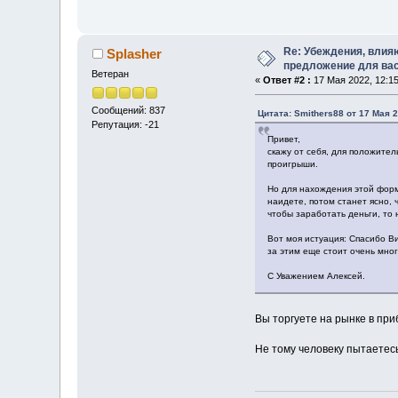
Re: Убеждения, влия
Splasher
предложение для ва
Ветеран
«
Ответ #2 :
17 Мая 2022, 12:15
Сообщений: 837
Цитата: Smithers88 от 17 Мая 2
Репутация: -21
Привет,
скажу от себя, для положител
проигрыши.
Но для нахождения этой форм
наидете, потом станет ясно, 
чтобы заработать деньги, то 
Вот моя истуация: Спасибо Ви
за этим еще стоит очень мног
С Уважением Алексей.
Вы торгуете на рынке в пр
Не тому человеку пытаетесь