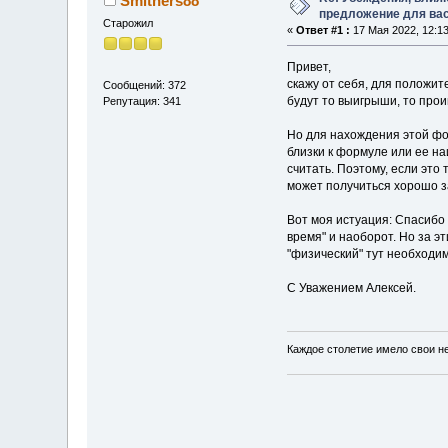
Smithers88
предложение для ва
Старожил
«
Ответ #1 :
17 Мая 2022, 12:13
Привет,
скажу от себя, для положит
Сообщений: 372
будут то выигрыши, то про
Репутация: 341
Но для нахождения этой фор
близки к формуле или ее на
считать. Поэтому, если это 
может получиться хорошо з
Вот моя истуация: Спасибо 
время" и наоборот. Но за э
"физический" тут необходим
С Уважением Алексей.
Каждое столетие имело свои н