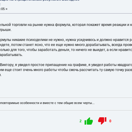
с
:05 »
ельной торговли на рынке нужна формула, которая покажет время реакции и к
игрыши.
мулы никакие психоделики не нужно, нужна усидчивось и должно нравится ра
идете, потом станет ясно, что ее еще нужно много дорабатывать, всегда про
только для того, чтобы заработать деньги, то ничего не выидет, а если нрави
арабатывать.
Виктору, я увидел простое припащение на графике, я увидел работы квадрато
тим еще стоит очень много работы чтобы смочь рассчитать ту самую точку разв
.
еповторимые особенности и вместе с тем общие всем черты...
2
0