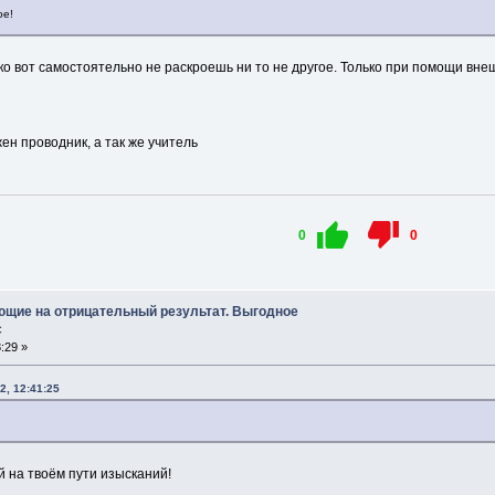
ое!
ько вот самостоятельно не раскроешь ни то не другое. Только при помощи вне
ен проводник, а так же учитель
0
0
ющие на отрицательный результат. Выгодное
с
:29 »
2, 12:41:25
 на твоём пути изысканий!