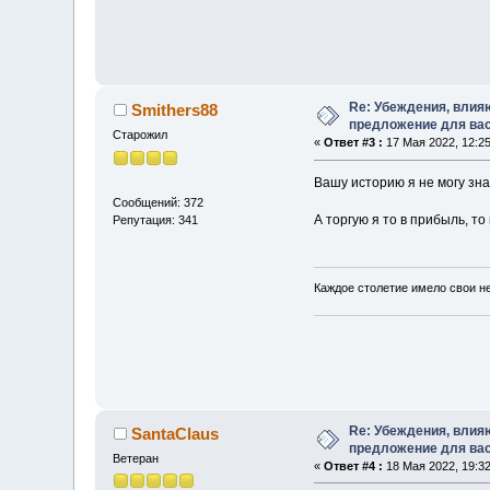
Re: Убеждения, влия
Smithers88
предложение для ва
Старожил
«
Ответ #3 :
17 Мая 2022, 12:25
Вашу историю я не могу знат
Сообщений: 372
А торгую я то в прибыль, то 
Репутация: 341
Каждое столетие имело свои н
Re: Убеждения, влия
SantaClaus
предложение для ва
Ветеран
«
Ответ #4 :
18 Мая 2022, 19:32