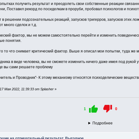
попытках получить результат и преодолеть свои собственные реакции связан
ни, Поставил рекорд по посиделкам в проруби, пробовал психологов и психот
ет в решении подсознательных реакций, запусков тригерров, запусков этих л
 много сделок и т.д.
ческий фактор, мы не можем самостоятельно перейти и изменить поведенчес
ные понятия.
 это то что снимает критический фактор. Выше я описал мои попытки, туда же 
дника в виде человека, вы не сможете изменить ничего даже имея под рукой 
Где вы сами решаете проблему
"Учитель и Проводник"- К этому механизму относятся психоделические вещества
7 Мая 2022, 11:39:33 от Splasher
»
1
0
Подробнее
ющие на отрицательный результат. Выгодное