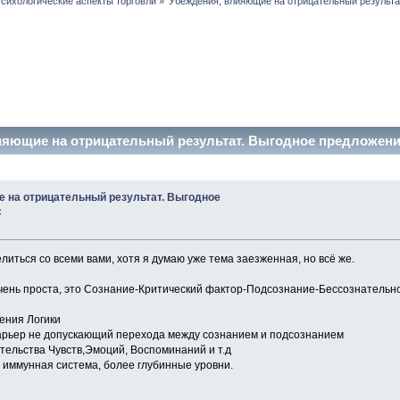
сихологические аспекты торговли
»
Убеждения, влияющие на отрицательный результа
ияющие на отрицательный результат. Выгодное предложение
 на отрицательный результат. Выгодное
с
литься со всеми вами, хотя я думаю уже тема заезженная, но всё же.
чень проста, это Сознание-Критический фактор-Подсознание-Бессознательн
ения Логики
арьер не допускающий перехода между сознанием и подсознанием
тельства Чувств,Эмоций, Воспоминаний и т.д
о иммунная система, более глубинные уровни.