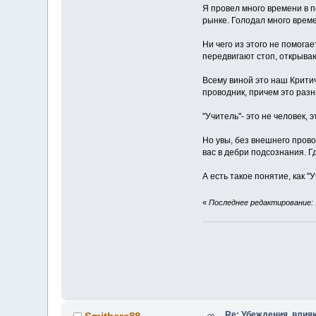
Я провел много времени в 
рынке. Голодал много време
Ни чего из этого не помога
передвигают стоп, открывают
Всему виной это наш Крити
проводник, причем это раз
"Учитель"- это не человек,
Но увы, без внешнего прово
вас в дебри подсознания. 
А есть такое понятие, как 
«
Последнее редактирование: 1
Re: Убеждения, влия