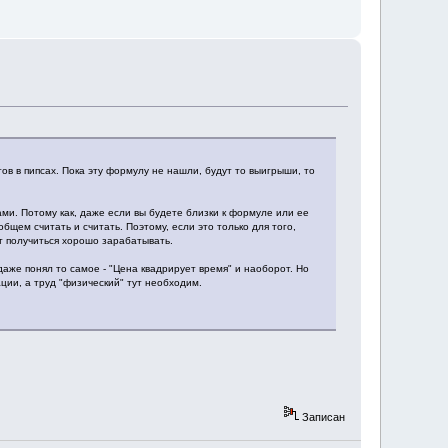
ов в пипсах. Пока эту формулу не нашли, будут то выигрыши, то
ми. Потому как, даже если вы будете близки к формуле или ее
бщем считать и считать. Поэтому, если это только для того,
ет получиться хорошо зарабатывать.
даже понял то самое - "Цена квадрирует время" и наоборот. Но
ции, а труд "физический" тут необходим.
Записан