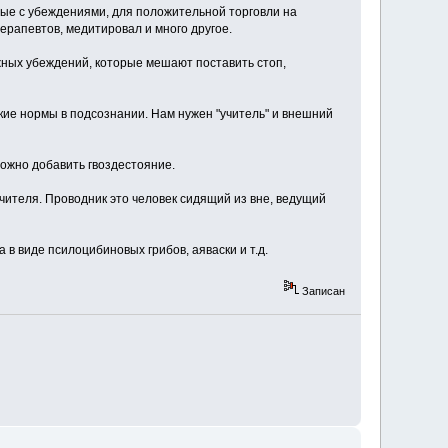
ные с убеждениями, для положительной торговли на
ерапевтов, медитировал и много другое.
ожных убеждений, которые мешают поставить стоп,
кие нормы в подсознании. Нам нужен "учитель" и внешний
можно добавить гвоздестояние.
учителя. Проводник это человек сидящий из вне, ведущий
 в виде псилоцибиновых грибов, аяваски и т.д.
Записан