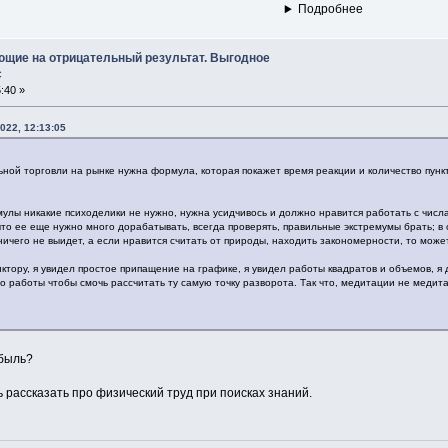
Подробнее
ющие на отрицательный результат. Выгодное
с
:40 »
022, 12:13:05
ьной торговли на рынке нужна формула, которая покажет время реакции и количество пункт
улы никакие психоделики не нужно, нужна усидчивось и должно нравится работать с числа
что ее еще нужно много дорабатывать, всегда проверять, правильные экстремумы брать; в о
ничего не выидет, а если нравится считать от природы, находить закономерности, то мож
ктору, я увидел простое припащение на графике, я увидел работы квадратов и объемов, я 
о работы чтобы смочь рассчитать ту самую точку разворота. Так что, медитации не медита
ибыль?
 рассказать про физический труд при поисках знаний.