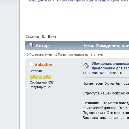
Форекс для всех
»
Психология и философия успешной торговли
»
П
Страницы: [
1
]
Вниз
Автор
Тема: Убеждения, вл
0 Пользователей и 1 Гость просматривают эту тему.
Убеждения, влияющие
Splasher
предложение для ва
Ветеран
«
:
17 Мая 2022, 10:59:22 »
Сообщений: 837
Привет всем. Хотел бы поде
Репутация: -21
Структура нашей психики о
Сознание- Это место повед
Критический фактор- Это б
Подсознание- Это место жи
Бессознательная часть- эт