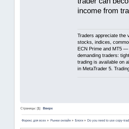
trader can beco
income from tra
Traders appreciate the 
stocks, indices, commodi
ECN Prime and MT5 — th
demanding traders: tight
trading is available on a
in MetaTrader 5. Tradin
Страницы: [
1
]
Вверх
Форекс для всех
»
Рынки онлайн
»
Блоги
»
Do you need to use copy-tradi