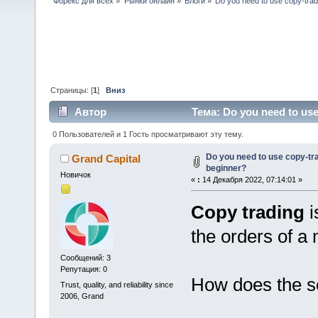
Форекс для всех
»
Рынки онлайн
»
Блоги
»
Do you need to use copy-tradi
Страницы: [
1
]
Вниз
Автор
Тема: Do you need to use
0 Пользователей и 1 Гость просматривают эту тему.
Do you need to use copy-tra
Grand Capital
beginner?
Новичок
«
:
14 Декабря 2022, 07:14:01 »
Copy trading
i
the orders of a
Сообщений: 3
Репутация: 0
How does the s
Trust, quality, and reliability since
2006, Grand