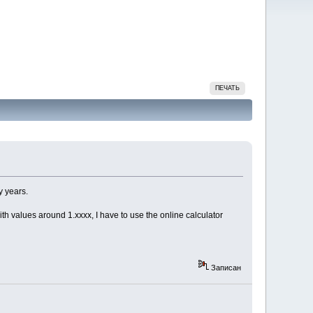
ПЕЧАТЬ
y years.
ith values around 1.xxxx, I have to use the online calculator
Записан