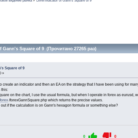
новое видение рынка
»
Level indicator of Gann's Square of 9   
of Gann's Square of 9 (Прочитано 27265 раз)
n's Square of 9
0 »
o create an indicator and then an EA on the strategy that I have been using for man
this:
uare on the chart, I use the usual formula, but when I operate in forex as eurusd, w
forex
/forexGannSquare.php which returns the precise values.
 out if the calculation is on Gann's hexagon formula or something else?
0
0