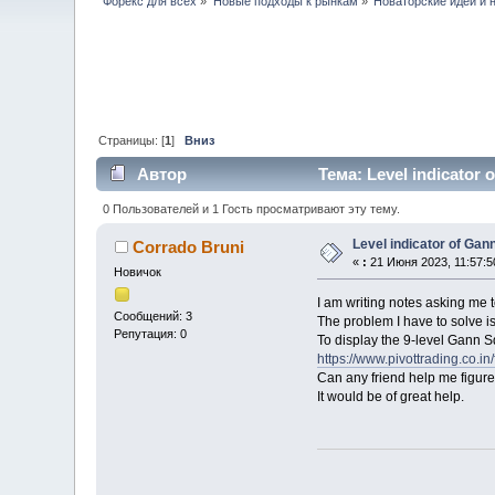
Форекс для всех
»
Новые подходы к рынкам
»
Новаторские идеи и 
Страницы: [
1
]
Вниз
Автор
Тема: Level indicator 
0 Пользователей и 1 Гость просматривают эту тему.
Level indicator of Gan
Corrado Bruni
«
:
21 Июня 2023, 11:57:5
Новичок
I am writing notes asking me t
Сообщений: 3
The problem I have to solve is 
Репутация: 0
To display the 9-level Gann Sq
https://www.pivottrading.co.in/
Can any friend help me figure
It would be of great help.