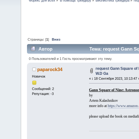
Форекс для всех
»
В помощь трейдеру
»
Библиотека трейдера
»
req
Страницы: [
1
]
Вниз
Автор
Тема: request Gann Sq
0 Пользователей и 1 Гость просматривают эту тему.
request Gann Square of 
paparock34
W.D Ga
Новичок
«
:
18 Сентября 2023, 10:13:47 
Сообщений: 2
Gann Square of Nine: Astronom
Репутация: -3
by
Artem Kalashnikov
more info at
https://www.amazon
please upload the book on mediafi