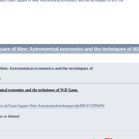
uest Gann Square of Nine: Astronomical economics and the techniques of W.D Ga
uare of Nine: Astronomical economics and the techniques of W
Nine: Astronomical economics and the techniques of
»
ical economics and the techniques of W.D Gann.
.co.uk/Gann-Square-Nine-Astronomical-techniques/dp/B0CFCHPK9W
re or 4shared