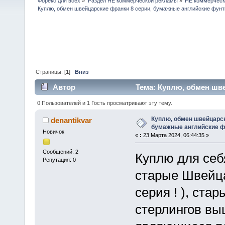
Форекс для всех
»
Раздел НЕ коммерческой рекламы
»
НЕ коммерческ
Куплю, обмен швейцарские франки 8 серии, бумажные английские фунт
Страницы: [
1
]
Вниз
Автор
Тема: Куплю, обмен шве
(Прочитано 26304 раз)
0 Пользователей и 1 Гость просматривают эту тему.
Куплю, обмен швейцарск
denantikvar
бумажные английские ф
Новичок
«
:
23 Марта 2024, 06:44:35 »
Сообщений: 2
Куплю для себ
Репутация: 0
старые Швейца
серия ! ), ст
стерлингов вы