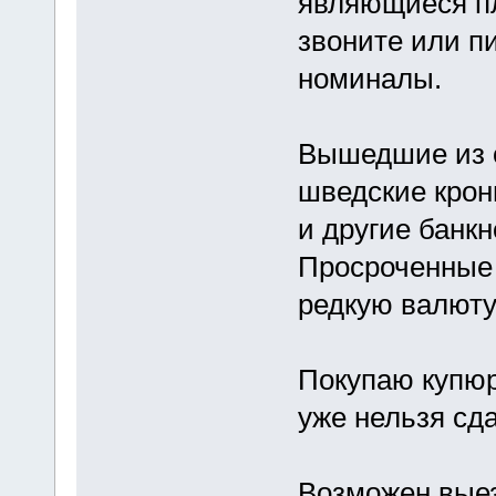
являющиеся п
звоните или п
номиналы.
Вышедшие из 
шведские крон
и другие банк
Просроченные 
редкую валюту,
Покупаю купюр
уже нельзя сд
Возможен выез