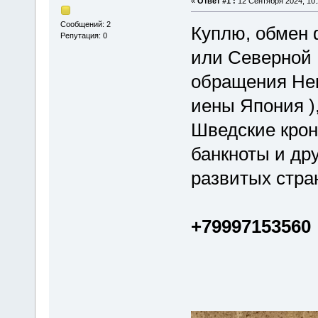
«
Ответ #1 :
12 Сентября 2024, 10:
Сообщений: 2
Куплю, обмен
Репутация: 0
или Северной
обращения Нем
иены Япония )
Шведские крон
банкноты и др
развитых стран
+79997153560