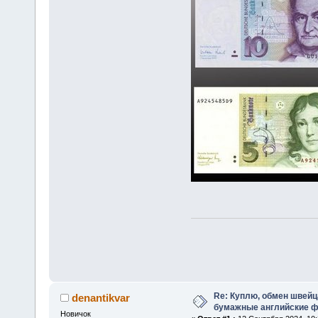
Re: Куплю, обмен швейц
denantikvar
бумажные английские ф
Новичок